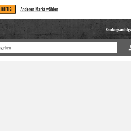
RICHTIG
Anderen Markt wählen
Sendungsverfolg