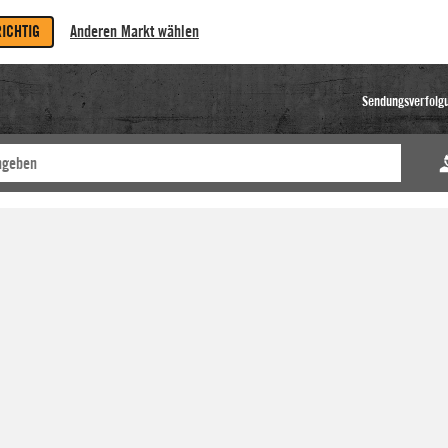
RICHTIG
Anderen Markt wählen
Sendungsverfolg