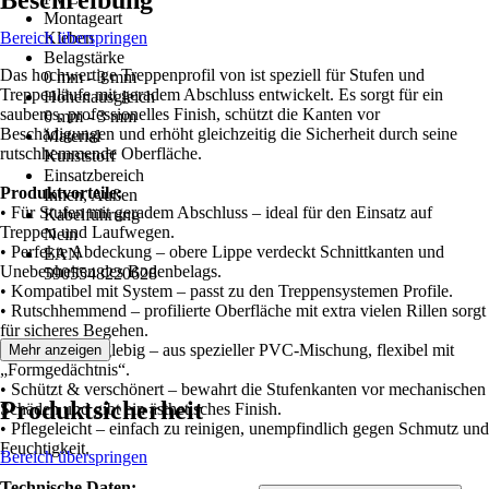
Beschreibung
Montageart
Bereich überspringen
Kleben
Belagstärke
Das hochwertige Treppenprofil von ist speziell für Stufen und
0 mm - 3 mm
Treppenläufe mit geradem Abschluss entwickelt. Es sorgt für ein
Höhenausgleich
sauberes, professionelles Finish, schützt die Kanten vor
0 mm - 3 mm
Beschädigungen und erhöht gleichzeitig die Sicherheit durch seine
Material
rutschhemmende Oberfläche.
Kunststoff
Einsatzbereich
Produktvorteile:
Innen, Außen
• Für Stufen mit geradem Abschluss – ideal für den Einsatz auf
Kabelführung
Treppen und Laufwegen.
Nein
• Perfekte Abdeckung – obere Lippe verdeckt Schnittkanten und
EAN
Unebenheiten des Bodenbelags.
5905548220628
• Kompatibel mit System – passt zu den Treppensystemen Profile.
• Rutschhemmend – profilierte Oberfläche mit extra vielen Rillen sorgt
für sicheres Begehen.
• Robust & langlebig – aus spezieller PVC-Mischung, flexibel mit
Mehr anzeigen
„Formgedächtnis“.
• Schützt & verschönert – bewahrt die Stufenkanten vor mechanischen
Produktsicherheit
Schäden und gibt ein ästhetisches Finish.
• Pflegeleicht – einfach zu reinigen, unempfindlich gegen Schmutz und
Feuchtigkeit.
Bereich überspringen
Technische Daten: