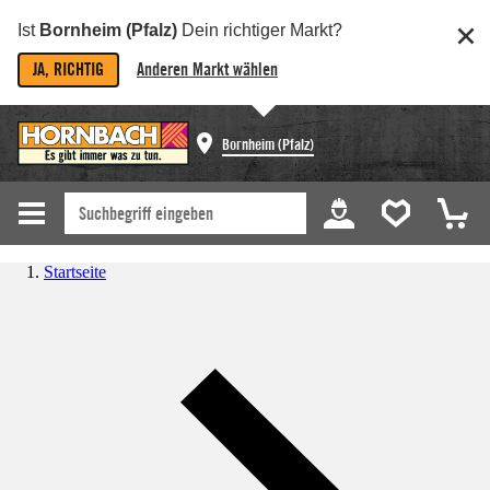
Ist
Bornheim (Pfalz)
Dein richtiger Markt?
JA, RICHTIG
Anderen Markt wählen
Bornheim (Pfalz)
Startseite