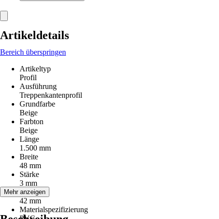
Artikeldetails
Bereich überspringen
Artikeltyp
Profil
Ausführung
Treppenkantenprofil
Grundfarbe
Beige
Farbton
Beige
Länge
1.500 mm
Breite
48 mm
Stärke
3 mm
Höhe
Mehr anzeigen
42 mm
Materialspezifizierung
PVC