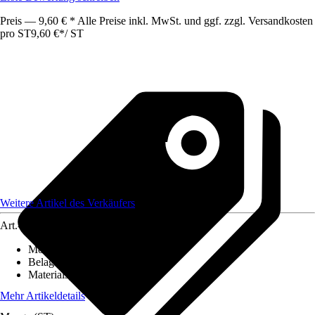
Preis — 9,60 € * Alle Preise inkl. MwSt. und ggf. zzgl. Versandkosten
pro ST
9,60 €
*
/
ST
Weitere Artikel des Verkäufers
Art.-Nr.
12585665
Montageart
:
Kleben
Belagstärke
:
0 mm - 3 mm
Materialspezifizierung
:
PVC
Mehr Artikeldetails