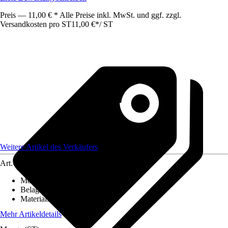
Preis — 11,00 € * Alle Preise inkl. MwSt. und ggf. zzgl.
Versandkosten pro ST
11,00 €
*
/
ST
Weitere Artikel des Verkäufers
Art.-Nr.
12586288
Montageart
:
Kleben
Belagstärke
:
0 mm - 2 mm
Materialspezifizierung
:
PVC
Mehr Artikeldetails