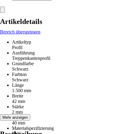
Artikeldetails
Bereich überspringen
Artikeltyp
Profil
Ausführung
Treppenkantenprofil
Grundfarbe
Schwarz
Farbton
Schwarz
Länge
1.500 mm
Breite
42 mm
Stärke
2 mm
Höhe
Mehr anzeigen
40 mm
Materialspezifizierung
PVC