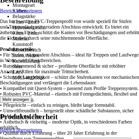
Beschreibung
Montageart
Bereich überspringen
Kleben
Belagstärke
Das hochwertige PVC-Treppenprofil von wurde speziell für Stufen
0 mm - 2 mm
und Treppenläufe mit geradem Abschluss entwickelt. Es bietet ein
Höhenausgleich
ästhetisches Finish, schützt die Kanten vor Beschädigungen und erhöht
0 mm - 2 mm
die Sicherheit durch seine rutschhemmende Oberfläche.
Material
Kunststoff
Produktvorteile:
Einsatzbereich
• Für Stufen mit geradem Abschluss – ideal für Treppen und Laufwege
Innen, Außen
in Wohn- und Objektbereichen.
Kabelführung
• Rutschhemmend & sicher – profilierte Oberfläche mit erhöhter
Nein
Anzahl an Rillen für maximale Trittsicherheit.
EAN
• Schutz & Langlebigkeit – schützt die Stufenkanten vor mechanischen
5905548220826
Beschädigungen und verlängert die Lebensdauer.
• Kompatibel mit Quest-System – passend zum Profile Treppensystem.
• Robustes PVC-Material – elastisch mit Formgedächtnis, flexibel und
widerstandsfähig.
Mehr anzeigen
• Pflegeleicht – einfach zu reinigen, bleibt lange formstabil.
• Umweltfreundlich – hergestellt ohne schädliche Substanzen, sicher
Produktsicherheit
für Mensch und Tier.
• Ästhetisch & vielseitig – moderne Optik, in verschiedenen Farben
erhältlich.
Bereich überspringen
• Qualität durch Erfahrung – über 20 Jahre Erfahrung in der
Herstellung von Treppenprofilen.