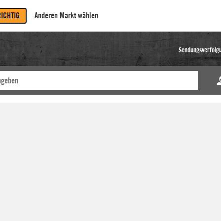
RICHTIG
Anderen Markt wählen
Sendungsverfolg