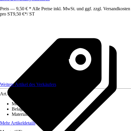
Preis — 9,50 € * Alle Preise inkl. MwSt. und ggf. zzgl. Versandkosten
pro ST
9,50 €
*
/
ST
Weitere Artikel des Verkäufers
Art.-Nr.
12586389
Montageart
:
Kleben
Belagstärke
:
0 mm - 2 mm
Materialspezifizierung
:
PVC
Mehr Artikeldetails