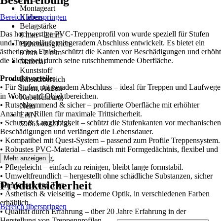
Beschreibung
Montageart
Bereich überspringen
Kleben
Belagstärke
Das hochwertige PVC-Treppenprofil von wurde speziell für Stufen
0 mm - 2 mm
und Treppenläufe mit geradem Abschluss entwickelt. Es bietet ein
Höhenausgleich
ästhetisches Finish, schützt die Kanten vor Beschädigungen und erhöht
0 mm - 2 mm
die Sicherheit durch seine rutschhemmende Oberfläche.
Material
Kunststoff
Produktvorteile:
Einsatzbereich
• Für Stufen mit geradem Abschluss – ideal für Treppen und Laufwege
Innen, Außen
in Wohn- und Objektbereichen.
Kabelführung
• Rutschhemmend & sicher – profilierte Oberfläche mit erhöhter
Nein
Anzahl an Rillen für maximale Trittsicherheit.
EAN
• Schutz & Langlebigkeit – schützt die Stufenkanten vor mechanischen
5905548221755
Beschädigungen und verlängert die Lebensdauer.
• Kompatibel mit Quest-System – passend zum Profile Treppensystem.
• Robustes PVC-Material – elastisch mit Formgedächtnis, flexibel und
widerstandsfähig.
Mehr anzeigen
• Pflegeleicht – einfach zu reinigen, bleibt lange formstabil.
• Umweltfreundlich – hergestellt ohne schädliche Substanzen, sicher
Produktsicherheit
für Mensch und Tier.
• Ästhetisch & vielseitig – moderne Optik, in verschiedenen Farben
erhältlich.
Bereich überspringen
• Qualität durch Erfahrung – über 20 Jahre Erfahrung in der
Herstellung von Treppenprofilen.