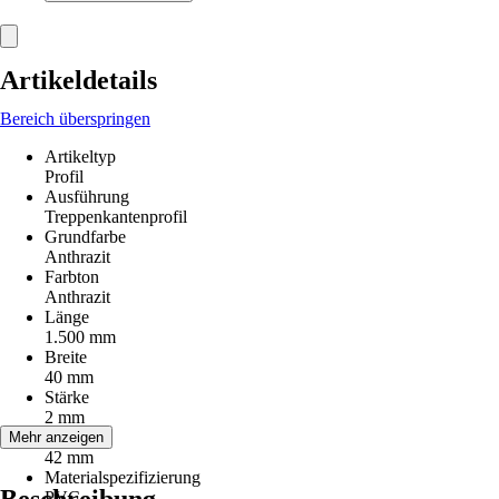
Artikeldetails
Bereich überspringen
Artikeltyp
Profil
Ausführung
Treppenkantenprofil
Grundfarbe
Anthrazit
Farbton
Anthrazit
Länge
1.500 mm
Breite
40 mm
Stärke
2 mm
Höhe
Mehr anzeigen
42 mm
Materialspezifizierung
PVC