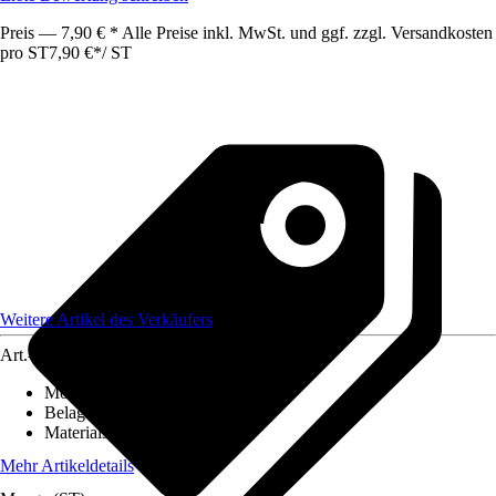
Preis — 7,90 € * Alle Preise inkl. MwSt. und ggf. zzgl. Versandkosten
pro ST
7,90 €
*
/
ST
Weitere Artikel des Verkäufers
Art.-Nr.
12586385
Montageart
:
Kleben
Belagstärke
:
0 mm - 2 mm
Materialspezifizierung
:
PVC
Mehr Artikeldetails