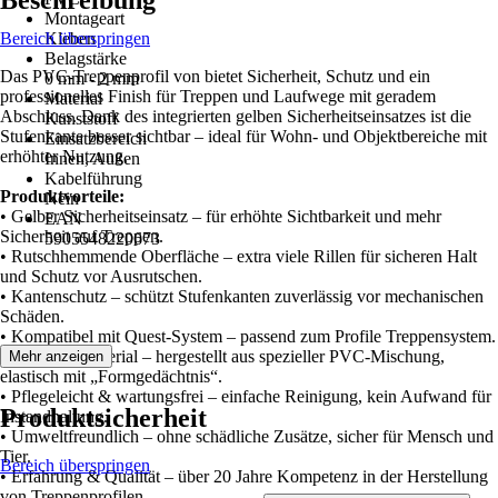
Beschreibung
Montageart
Bereich überspringen
Kleben
Belagstärke
Das PVC-Treppenprofil von bietet Sicherheit, Schutz und ein
0 mm - 2 mm
professionelles Finish für Treppen und Laufwege mit geradem
Material
Abschluss. Dank des integrierten gelben Sicherheitseinsatzes ist die
Kunststoff
Stufenkante besser sichtbar – ideal für Wohn- und Objektbereiche mit
Einsatzbereich
erhöhter Nutzung.
Innen, Außen
Kabelführung
Produktvorteile:
Nein
• Gelber Sicherheitseinsatz – für erhöhte Sichtbarkeit und mehr
EAN
Sicherheit auf Treppen.
5905548220673
• Rutschhemmende Oberfläche – extra viele Rillen für sicheren Halt
und Schutz vor Ausrutschen.
• Kantenschutz – schützt Stufenkanten zuverlässig vor mechanischen
Schäden.
• Kompatibel mit Quest-System – passend zum Profile Treppensystem.
• Robustes Material – hergestellt aus spezieller PVC-Mischung,
Mehr anzeigen
elastisch mit „Formgedächtnis“.
• Pflegeleicht & wartungsfrei – einfache Reinigung, kein Aufwand für
Produktsicherheit
Instandhaltung.
• Umweltfreundlich – ohne schädliche Zusätze, sicher für Mensch und
Tier.
Bereich überspringen
• Erfahrung & Qualität – über 20 Jahre Kompetenz in der Herstellung
von Treppenprofilen.