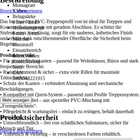
Beschreibung
Montageart
Bereich überspringen
Kleben
Belagstärke
Das hochwertige PVC-Treppenprofil von ist ideal für Treppen und
0 mm - 3 mm
Kommunikationswege mit geradem Abschluss. Es schützt die
Höhenausgleich
Stufenkanten zuverlässig, sorgt für ein sauberes, ästhetisches Finish
0 mm - 3 mm
und erhöht dank rutschhemmender Oberfläche die Sicherheit beim
Material
Begehen.
Kunststoff
Einsatzbereich
Produktvorteile:
Innen, Außen
• Für gerade Stufenkanten – passend für Wohnhäuser, Büros und stark
Kabelführung
frequentierte Bereiche.
Nein
• Rutschhemmend & sicher – extra viele Rillen für maximale
EAN
Trittsicherheit.
5905548221915
• Schutz der Kanten – verhindert Abnutzung und mechanische
Beschädigungen.
• Kompatibel mit Quest-System – passend zum Profile Treppensystem.
• Robust & flexibel – aus spezieller PVC-Mischung mit
Mehr anzeigen
„Formgedächtnis“.
• Pflegeleicht & wartungsfrei – einfach zu reinigen, behält dauerhaft
Produktsicherheit
seine Form.
• Umweltfreundlich – frei von schädlichen Substanzen, sicher für
Mensch und Tier.
Bereich überspringen
• Ästhetisch & vielseitig – in verschiedenen Farben erhältlich.