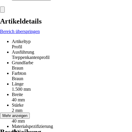
Artikeldetails
Bereich überspringen
Artikeltyp
Profil
Ausführung
Treppenkantenprofil
Grundfarbe
Braun
Farbton
Braun
Länge
1.500 mm
Breite
40 mm
Stärke
2 mm
Höhe
Mehr anzeigen
40 mm
Materialspezifizierung
PVC