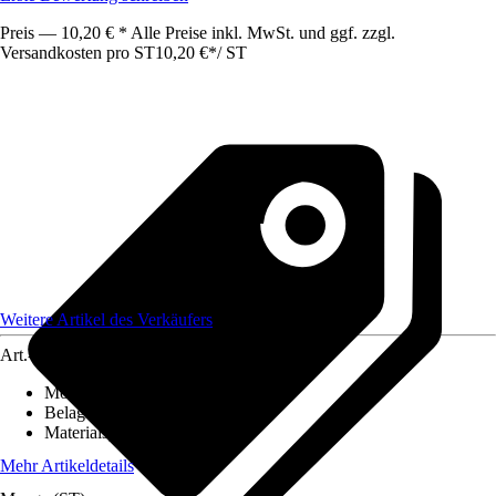
Preis — 10,20 € * Alle Preise inkl. MwSt. und ggf. zzgl.
Versandkosten pro ST
10,20 €
*
/
ST
Weitere Artikel des Verkäufers
Art.-Nr.
12586434
Montageart
:
Kleben
Belagstärke
:
0 mm - 3 mm
Materialspezifizierung
:
PVC
Mehr Artikeldetails