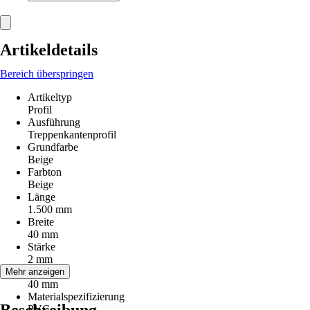
Artikeldetails
Bereich überspringen
Artikeltyp
Profil
Ausführung
Treppenkantenprofil
Grundfarbe
Beige
Farbton
Beige
Länge
1.500 mm
Breite
40 mm
Stärke
2 mm
Höhe
Mehr anzeigen
40 mm
Materialspezifizierung
PVC