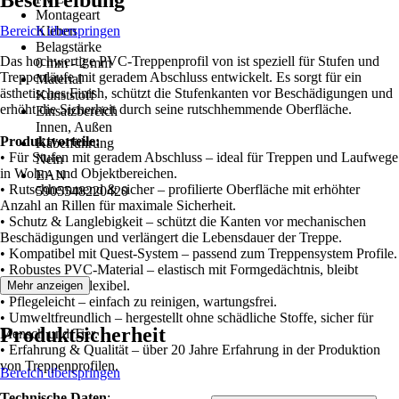
Beschreibung
Montageart
Bereich überspringen
Kleben
Belagstärke
Das hochwertige PVC-Treppenprofil von ist speziell für Stufen und
0 mm - 2 mm
Treppenläufe mit geradem Abschluss entwickelt. Es sorgt für ein
Material
ästhetisches Finish, schützt die Stufenkanten vor Beschädigungen und
Kunststoff
erhöht die Sicherheit durch seine rutschhemmende Oberfläche.
Einsatzbereich
Innen, Außen
Produktvorteile:
Kabelführung
• Für Stufen mit geradem Abschluss – ideal für Treppen und Laufwege
Nein
in Wohn- und Objektbereichen.
EAN
• Rutschhemmend & sicher – profilierte Oberfläche mit erhöhter
5905548220420
Anzahl an Rillen für maximale Sicherheit.
• Schutz & Langlebigkeit – schützt die Kanten vor mechanischen
Beschädigungen und verlängert die Lebensdauer der Treppe.
• Kompatibel mit Quest-System – passend zum Treppensystem Profile.
• Robustes PVC-Material – elastisch mit Formgedächtnis, bleibt
formstabil und flexibel.
Mehr anzeigen
• Pflegeleicht – einfach zu reinigen, wartungsfrei.
• Umweltfreundlich – hergestellt ohne schädliche Stoffe, sicher für
Produktsicherheit
Mensch und Tier.
• Erfahrung & Qualität – über 20 Jahre Erfahrung in der Produktion
von Treppenprofilen.
Bereich überspringen
Technische Daten
: