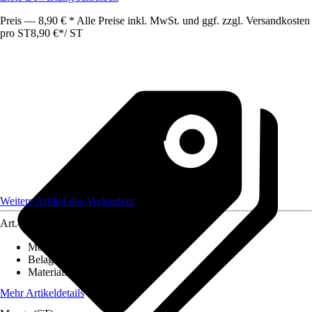
Preis — 8,90 € * Alle Preise inkl. MwSt. und ggf. zzgl. Versandkosten
pro ST
8,90 €
*
/
ST
Weitere Artikel des Verkäufers
Art.-Nr.
12586395
Montageart
:
Kleben
Belagstärke
:
0 mm - 2 mm
Materialspezifizierung
:
PVC
Mehr Artikeldetails