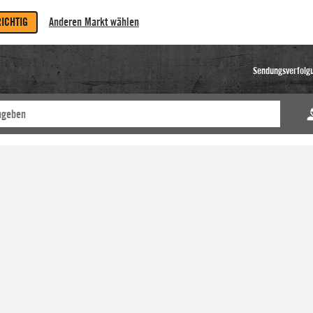
RICHTIG
Anderen Markt wählen
Sendungsverfolg