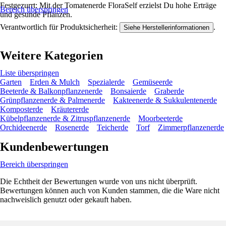
Festgezurrt: Mit der Tomatenerde FloraSelf erzielst Du hohe Erträge
Bereich überspringen
und gesunde Pflanzen.
Verantwortlich für Produktsicherheit:
.
Siehe Herstellerinformationen
Weitere Kategorien
Liste überspringen
Garten
Erden & Mulch
Spezialerde
Gemüseerde
Beeterde & Balkonpflanzenerde
Bonsaierde
Graberde
Grünpflanzenerde & Palmenerde
Kakteenerde & Sukkulentenerde
Komposterde
Kräutererde
Kübelpflanzenerde & Zitruspflanzenerde
Moorbeeterde
Orchideenerde
Rosenerde
Teicherde
Torf
Zimmerpflanzenerde
Kundenbewertungen
Bereich überspringen
Die Echtheit der Bewertungen wurde von uns nicht überprüft.
Bewertungen können auch von Kunden stammen, die die Ware nicht
nachweislich genutzt oder gekauft haben.