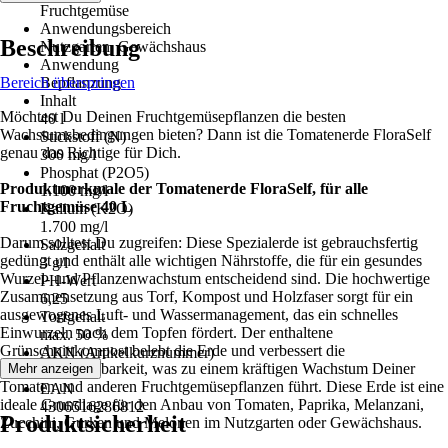
Fruchtgemüse
Anwendungsbereich
Beschreibung
Nutzgarten, Gewächshaus
Anwendung
Bereich überspringen
Bepflanzung
Inhalt
Möchtest Du Deinen Fruchtgemüsepflanzen die besten
40 l
Wachstumsbedingungen bieten? Dann ist die Tomatenerde FloraSelf
Stickstoff (N)
genau das Richtige für Dich.
300 mg/l
Phosphat (P2O5)
Produktmerkmale der Tomatenerde FloraSelf, für alle
1.100 mg/l
Fruchtgemüse 40 L
Kalium (K2O)
1.700 mg/l
Darum solltest Du zugreifen: Diese Spezialerde ist gebrauchsfertig
Salzgehalt
gedüngt und enthält alle wichtigen Nährstoffe, die für ein gesundes
3 g/l
Wurzel- und Pflanzenwachstum entscheidend sind. Die hochwertige
PH-Wert
Zusammensetzung aus Torf, Kompost und Holzfaser sorgt für ein
6,25
ausgewogenes Luft- und Wassermanagement, das ein schnelles
Torfgehalt
Einwurzeln nach dem Topfen fördert. Der enthaltene
max. 50 %
Grünschnittkompost belebt die Erde und verbessert die
AKN (Artikelkurznummer)
Nährstoffverfügbarkeit, was zu einem kräftigen Wachstum Deiner
Mehr anzeigen
FR2V
Tomaten und anderen Fruchtgemüsepflanzen führt. Diese Erde ist eine
EAN
ideale Grundlage für den Anbau von Tomaten, Paprika, Melanzani,
4306516286812
Produktsicherheit
Zucchini, Gurken und Melonen im Nutzgarten oder Gewächshaus.