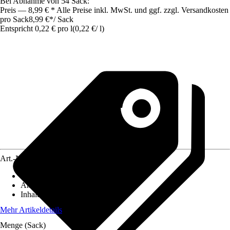
Bei Abnahme von 54 Sack:
Preis — 8,99 € * Alle Preise inkl. MwSt. und ggf. zzgl. Versandkosten
pro Sack
8,99 €
*
/
Sack
Entspricht 0,22 € pro l
(
0,22 €
/
l
)
Art.-Nr.
12081010
Geeignet für
:
Fruchtgemüse
Anwendung
:
Bepflanzung
Inhalt
:
40 l
Mehr Artikeldetails
Menge (Sack)