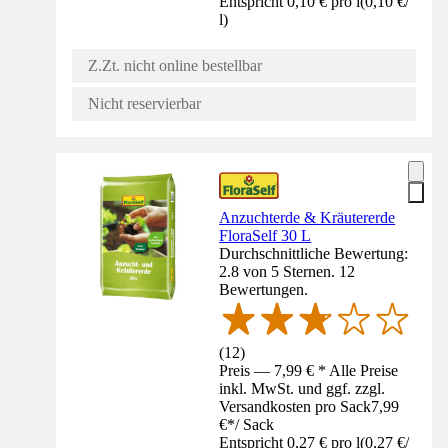
Entspricht 0,10 € pro l
(
0,10 €
/
l
)
Z.Zt. nicht online bestellbar
Nicht reservierbar
Anzuchterde & Kräutererde
FloraSelf 30 L
Durchschnittliche Bewertung:
2.8 von 5 Sternen. 12
Bewertungen.
(
12
)
Preis — 7,99 € * Alle Preise
inkl. MwSt. und ggf. zzgl.
Versandkosten pro Sack
7,99
€
*
/
Sack
Entspricht 0,27 € pro l
(
0,27 €
/