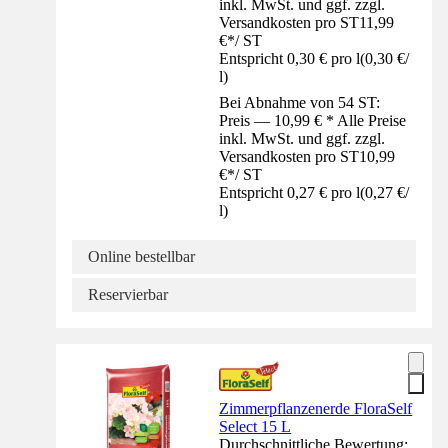
inkl. MwSt. und ggf. zzgl.
Versandkosten pro ST
11,99
€
*
/
ST
Entspricht 0,30 € pro l
(
0,30 €
/
l
)
Bei Abnahme von 54 ST:
Preis — 10,99 € * Alle Preise
inkl. MwSt. und ggf. zzgl.
Versandkosten pro ST
10,99
€
*
/
ST
Entspricht 0,27 € pro l
(
0,27 €
/
l
)
Online bestellbar
Reservierbar
Zimmerpflanzenerde FloraSelf
Select 15 L
Durchschnittliche Bewertung: