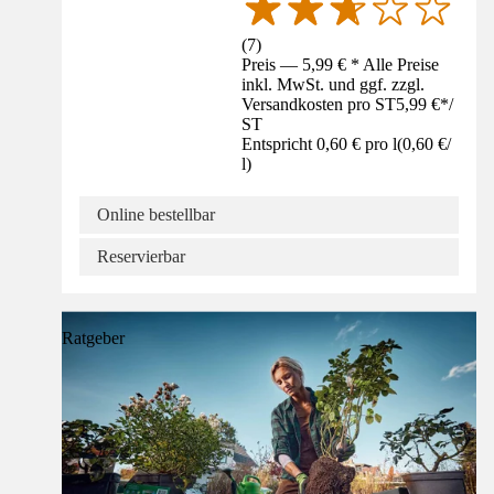
(
7
)
Preis — 5,99 € * Alle Preise
inkl. MwSt. und ggf. zzgl.
Versandkosten pro ST
5,99 €
*
/
ST
Entspricht 0,60 € pro l
(
0,60 €
/
l
)
Online bestellbar
Reservierbar
Ratgeber