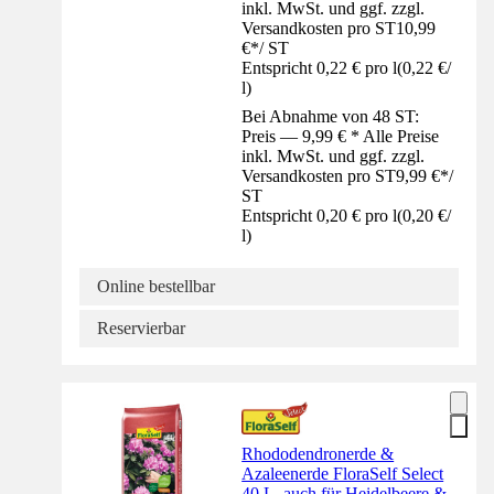
inkl. MwSt. und ggf. zzgl.
Versandkosten pro ST
10,99
€
*
/
ST
Entspricht 0,22 € pro l
(
0,22 €
/
l
)
Bei Abnahme von 48 ST:
Preis — 9,99 € * Alle Preise
inkl. MwSt. und ggf. zzgl.
Versandkosten pro ST
9,99 €
*
/
ST
Entspricht 0,20 € pro l
(
0,20 €
/
l
)
Online bestellbar
Reservierbar
Rhododendronerde &
Azaleenerde FloraSelf Select
40 L, auch für Heidelbeere &