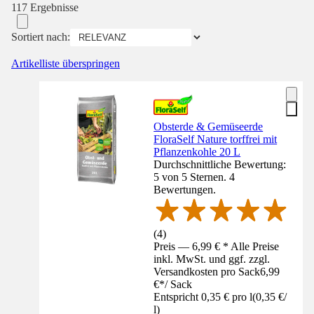
117 Ergebnisse
Sortiert nach:
Artikelliste überspringen
Obsterde & Gemüseerde
FloraSelf Nature torffrei mit
Pflanzenkohle 20 L
Durchschnittliche Bewertung:
5 von 5 Sternen. 4
Bewertungen.
(
4
)
Preis — 6,99 € * Alle Preise
inkl. MwSt. und ggf. zzgl.
Versandkosten pro Sack
6,99
€
*
/
Sack
Entspricht 0,35 € pro l
(
0,35 €
/
l
)