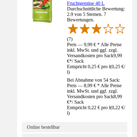
Fruchtgemüse 40 L
Durchschnittliche Bewertung:
2.9 von 5 Sternen. 7
Bewertungen.
(
7
)
Preis — 9,99 € * Alle Preise
inkl. MwSt. und ggf. zzgl.
Versandkosten pro Sack
9,99
€
*
/
Sack
Entspricht 0,25 € pro l
(
0,25 €
/
l
)
Bei Abnahme von 54 Sack:
Preis — 8,99 € * Alle Preise
inkl. MwSt. und ggf. zzgl.
Versandkosten pro Sack
8,99
€
*
/
Sack
Entspricht 0,22 € pro l
(
0,22 €
/
l
)
Online bestellbar