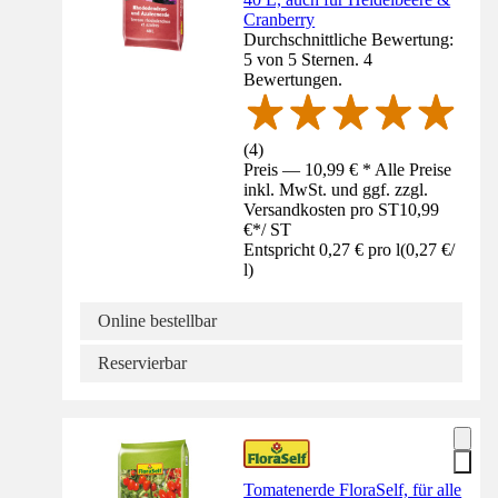
Cranberry
Durchschnittliche Bewertung:
5 von 5 Sternen. 4
Bewertungen.
(
4
)
Preis — 10,99 € * Alle Preise
inkl. MwSt. und ggf. zzgl.
Versandkosten pro ST
10,99
€
*
/
ST
Entspricht 0,27 € pro l
(
0,27 €
/
l
)
Online bestellbar
Reservierbar
Tomatenerde FloraSelf, für alle