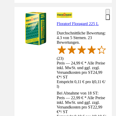
Floratorf Floragard 225 L
Durchschnittliche Bewertung:
4.3 von 5 Sternen. 23
Bewertungen.
(
23
)
Preis — 24,99 € * Alle Preise
inkl. MwSt. und ggf. zzgl.
Versandkosten pro ST
24,99
€
*
/
ST
Entspricht 0,11 € pro l
(
0,11 €
/
l
)
Bei Abnahme von 18 ST:
Preis — 22,99 € * Alle Preise
inkl. MwSt. und ggf. zzgl.
Versandkosten pro ST
22,99
€
*
/
ST