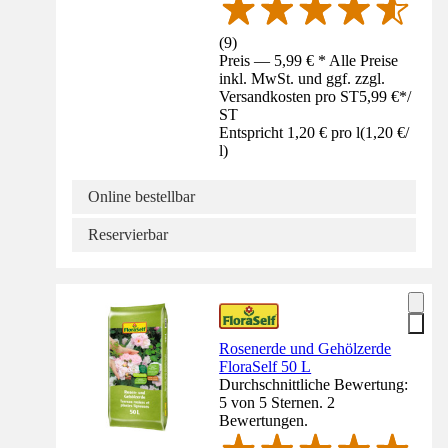
(
9
)
Preis — 5,99 € * Alle Preise
inkl. MwSt. und ggf. zzgl.
Versandkosten pro ST
5,99 €
*
/
ST
Entspricht 1,20 € pro l
(
1,20 €
/
l
)
Online bestellbar
Reservierbar
Rosenerde und Gehölzerde
FloraSelf 50 L
Durchschnittliche Bewertung:
5 von 5 Sternen. 2
Bewertungen.