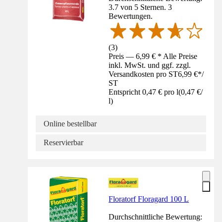
3.7 von 5 Sternen. 3
Bewertungen.
(
3
)
Preis — 6,99 € * Alle Preise
inkl. MwSt. und ggf. zzgl.
Versandkosten pro ST
6,99 €
*
/
ST
Entspricht 0,47 € pro l
(
0,47 €
/
l
)
Online bestellbar
Reservierbar
Floratorf Floragard 100 L
Durchschnittliche Bewertung: