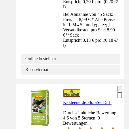
Entspricht 0,20 € pro l
(
0,20 €
/
l
)
Bei Abnahme von 45 Sack:
Preis — 8,99 € * Alle Preise
inkl. MwSt. und ggf. zzgl.
Versandkosten pro Sack
8,99
€
*
/
Sack
Entspricht 0,18 € pro l
(
0,18 €
/
l
)
Online bestellbar
Reservierbar
Kakteenerde FloraSelf 5 L
Durchschnittliche Bewertung:
4.6 von 5 Sternen. 9
Bewertungen.