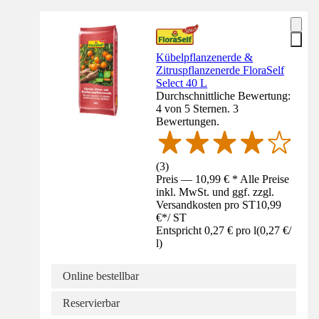
Kübelpflanzenerde &
Zitruspflanzenerde FloraSelf
Select 40 L
Durchschnittliche Bewertung:
4 von 5 Sternen. 3
Bewertungen.
(
3
)
Preis — 10,99 € * Alle Preise
inkl. MwSt. und ggf. zzgl.
Versandkosten pro ST
10,99
€
*
/
ST
Entspricht 0,27 € pro l
(
0,27 €
/
l
)
Online bestellbar
Reservierbar