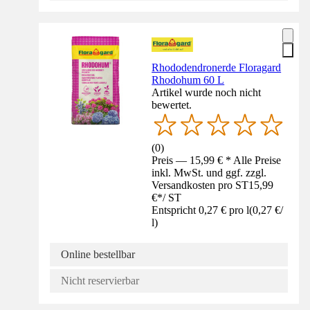
Rhododendronerde Floragard
Rhodohum 60 L
Artikel wurde noch nicht
bewertet.
(
0
)
Preis — 15,99 € * Alle Preise
inkl. MwSt. und ggf. zzgl.
Versandkosten pro ST
15,99
€
*
/
ST
Entspricht 0,27 € pro l
(
0,27 €
/
l
)
Online bestellbar
Nicht reservierbar