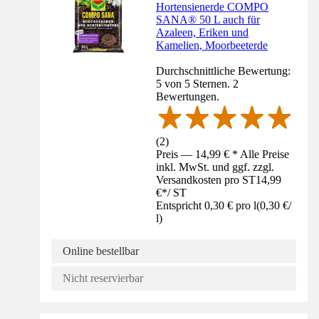
Hortensienerde COMPO
SANA® 50 L auch für
Azaleen, Eriken und
Kamelien, Moorbeeterde
Durchschnittliche Bewertung:
5 von 5 Sternen. 2
Bewertungen.
(
2
)
Preis — 14,99 € * Alle Preise
inkl. MwSt. und ggf. zzgl.
Versandkosten pro ST
14,99
€
*
/
ST
Entspricht 0,30 € pro l
(
0,30 €
/
l
)
Online bestellbar
Nicht reservierbar