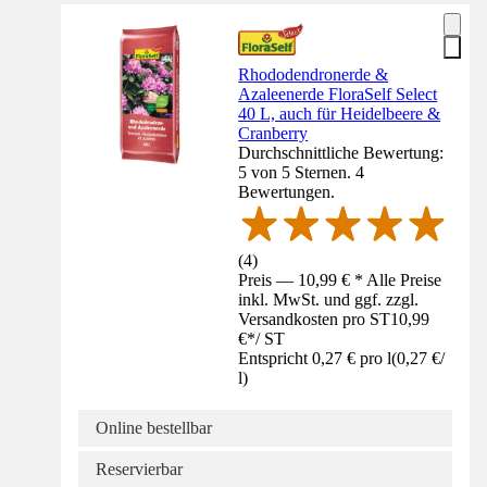
Rhododendronerde &
Azaleenerde FloraSelf Select
40 L, auch für Heidelbeere &
Cranberry
Durchschnittliche Bewertung:
5 von 5 Sternen. 4
Bewertungen.
(
4
)
Preis — 10,99 € * Alle Preise
inkl. MwSt. und ggf. zzgl.
Versandkosten pro ST
10,99
€
*
/
ST
Entspricht 0,27 € pro l
(
0,27 €
/
l
)
Online bestellbar
Reservierbar