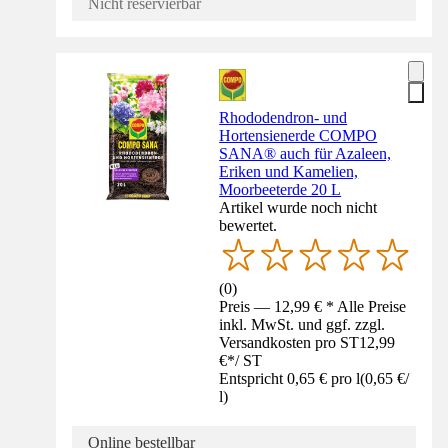
Nicht reservierbar
Rhododendron- und
Hortensienerde COMPO
SANA® auch für Azaleen,
Eriken und Kamelien,
Moorbeeterde 20 L
Artikel wurde noch nicht
bewertet.
(
0
)
Preis — 12,99 € * Alle Preise
inkl. MwSt. und ggf. zzgl.
Versandkosten pro ST
12,99
€
*
/
ST
Entspricht 0,65 € pro l
(
0,65 €
/
l
)
Online bestellbar