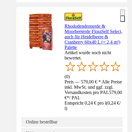
Rhododendronerde &
Moorbeeterde FloraSelf Select,
auch für Heidelbeere &
Cranberry 60x40 L (= 2,4 m³)
Palette
Artikel wurde noch nicht
bewertet.
(
0
)
Preis — 579,00 € * Alle Preise
inkl. MwSt. und ggf. zzgl.
Versandkosten pro PAL
579,00
€
*
/
PAL
Entspricht 0,24 € pro l
(
0,24 €
/
l
)
Online bestellbar