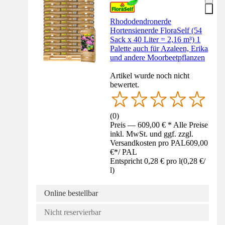
Rhododendronerde
Hortensienerde FloraSelf (54
Sack x 40 Liter = 2,16 m³) 1
Palette auch für Azaleen, Erika
und andere Moorbeetpflanzen
Artikel wurde noch nicht
bewertet.
(
0
)
Preis — 609,00 € * Alle Preise
inkl. MwSt. und ggf. zzgl.
Versandkosten pro PAL
609,00
€
*
/
PAL
Entspricht 0,28 € pro l
(
0,28 €
/
l
)
Online bestellbar
Nicht reservierbar