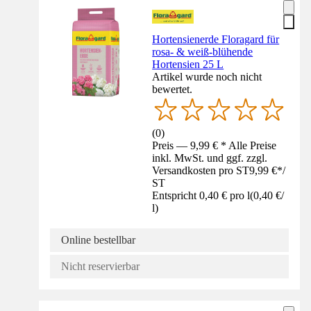
Hortensienerde Floragard für
rosa- & weiß-blühende
Hortensien 25 L
Artikel wurde noch nicht
bewertet.
(
0
)
Preis — 9,99 € * Alle Preise
inkl. MwSt. und ggf. zzgl.
Versandkosten pro ST
9,99 €
*
/
ST
Entspricht 0,40 € pro l
(
0,40 €
/
l
)
Online bestellbar
Nicht reservierbar