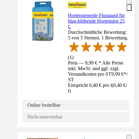
Hortensienerde Floragard für
blau-blühende Hortensien 25
L
Durchschnittliche Bewertung:
5 von 5 Sternen. 1 Bewertung.
(
1
)
Preis — 9,99 € * Alle Preise
inkl. MwSt. und ggf. zzgl.
Versandkosten pro ST
9,99 €
*
/
ST
Entspricht 0,40 € pro l
(
0,40 €
/
l
)
Online bestellbar
Nicht reservierbar