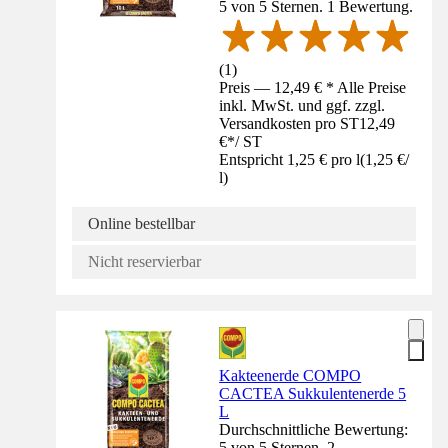
5 von 5 Sternen. 1 Bewertung.
(
1
)
Preis — 12,49 € * Alle Preise
inkl. MwSt. und ggf. zzgl.
Versandkosten pro ST
12,49
€
*
/
ST
Entspricht 1,25 € pro l
(
1,25 €
/
l
)
Online bestellbar
Nicht reservierbar
Kakteenerde COMPO
CACTEA Sukkulentenerde 5
L
Durchschnittliche Bewertung:
5 von 5 Sternen. 2