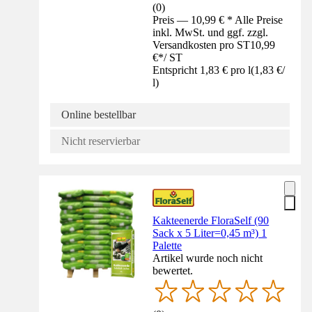
(
0
)
Preis — 10,99 € * Alle Preise
inkl. MwSt. und ggf. zzgl.
Versandkosten pro ST
10,99
€
*
/
ST
Entspricht 1,83 € pro l
(
1,83 €
/
l
)
Online bestellbar
Nicht reservierbar
Kakteenerde FloraSelf (90
Sack x 5 Liter=0,45 m³) 1
Palette
Artikel wurde noch nicht
bewertet.