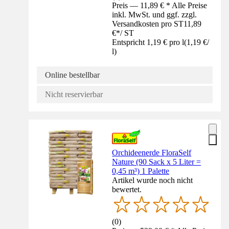
Preis — 11,89 € * Alle Preise
inkl. MwSt. und ggf. zzgl.
Versandkosten pro ST
11,89
€
*
/
ST
Entspricht 1,19 € pro l
(
1,19 €
/
l
)
Online bestellbar
Nicht reservierbar
Orchideenerde FloraSelf
Nature (90 Sack x 5 Liter =
0,45 m³) 1 Palette
Artikel wurde noch nicht
bewertet.
(
0
)