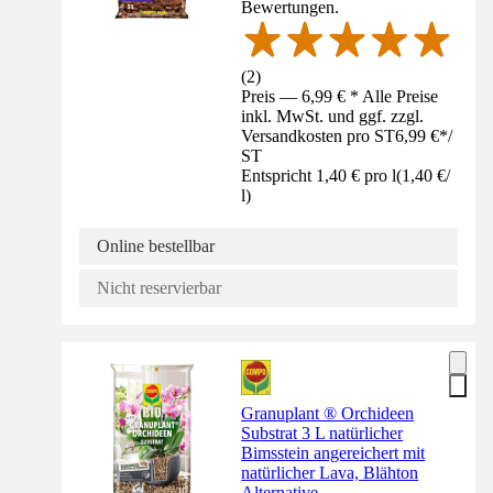
Bewertungen.
(
2
)
Preis — 6,99 € * Alle Preise
inkl. MwSt. und ggf. zzgl.
Versandkosten pro ST
6,99 €
*
/
ST
Entspricht 1,40 € pro l
(
1,40 €
/
l
)
Online bestellbar
Nicht reservierbar
Granuplant ® Orchideen
Substrat 3 L natürlicher
Bimsstein angereichert mit
natürlicher Lava, Blähton
Alternative