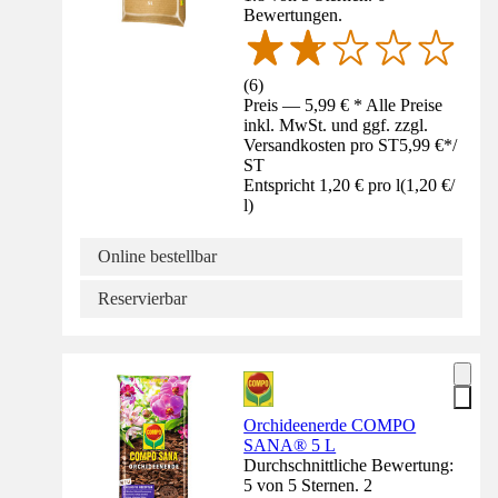
Bewertungen.
(
6
)
Preis — 5,99 € * Alle Preise
inkl. MwSt. und ggf. zzgl.
Versandkosten pro ST
5,99 €
*
/
ST
Entspricht 1,20 € pro l
(
1,20 €
/
l
)
Online bestellbar
Reservierbar
Orchideenerde COMPO
SANA® 5 L
Durchschnittliche Bewertung:
5 von 5 Sternen. 2