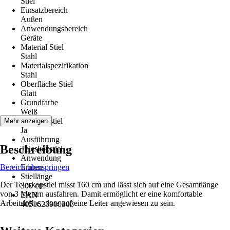
Stiel
Einsatzbereich
Außen
Anwendungsbereich
Geräte
Material Stiel
Stahl
Materialspezifikation
Stahl
Oberfläche Stiel
Glatt
Grundfarbe
Weiß
Teleskopstiel
Mehr anzeigen
Ja
Ausführung
Beschreibung
Teleskopstiel
Anwendung
Bereich überspringen
Ernten
Stiellänge
Der Teleskopstiel misst 160 cm und lässt sich auf eine Gesamtlänge
300 cm
von 3 Metern ausfahren. Damit ermöglicht er eine komfortable
EAN
Arbeitshöhe, ohne auf eine Leiter angewiesen zu sein.
4051623900303