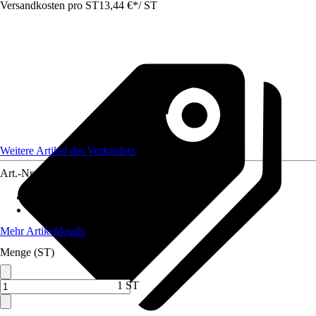
Versandkosten pro ST
13,44 €
*
/
ST
Weitere Artikel des Verkäufers
Art.-Nr.
12578670
Material Stiel
:
Stahl
Oberfläche Stiel
:
Glatt
Mehr Artikeldetails
Menge (ST)
1 ST