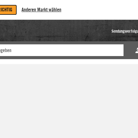
RICHTIG
Anderen Markt wählen
Sendungsverfolg