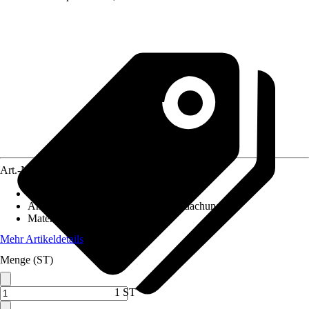
Art.-Nr.
5825121
Artikeltyp
:
Schattierung
Anwendungsbereich
:
Terrassenüberdachung
Material
:
Polyester (PES)
Mehr Artikeldetails
Menge (ST)
1 ST