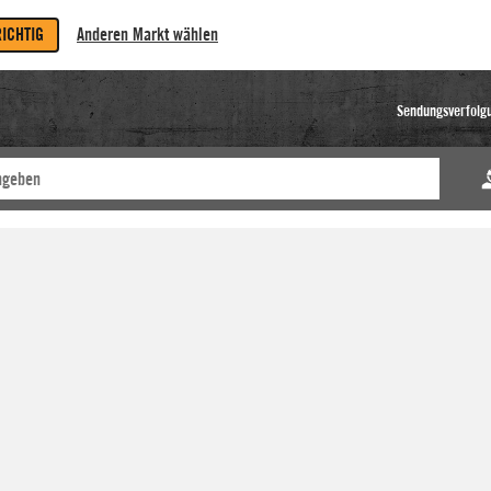
RICHTIG
Anderen Markt wählen
Sendungsverfolg