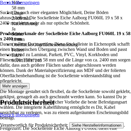
Bereich überspringen
Höhe
58 mm
Suchst Du nach einer eleganten Möglichkeit, Deine Böden
Länge
abzuschließen? Die Sockelleiste Eiche Aalborg FU060L 19 x 58 x
2.400 mm
2400 mm bietet mehr als nur optische Schönheit.
Kabelführung
Ja
Produktmerkmale der Sockelleiste Eiche Aalborg FU060L 19 x 58
Stärke
x 2400 mm
19 mm
Darum solltest Du zugreifen: Diese Sockelleiste in Eichenoptik schafft
Oberfläche/Oberflächenbehandlung
einen harmonischen Übergang zwischen Wand und Boden und passt
Foliert
hervorragend zu Laminat, Parkett, PVC, Vinyl, Korkboden und
EAN
Fliesen. Die Höhe von 58 mm und die Länge von ca. 2400 mm sorgen
9010115017245
dafür, dass auch größere Flächen sauber abgeschlossen werden
können. Dank der Materialspezifizierung aus MDF und der folierten
Oberflächenbehandlung ist die Sockelleiste widerstandsfähig und
pflegeleicht.
Mehr anzeigen
Die Montage gestaltet sich flexibel, da die Sockelleiste sowohl geklebt,
geklipst, genagelt als auch geschraubt werden kann. So kannst Du je
Produktsicherheit
nach Untergrund und persönlicher Vorliebe die beste Befestigungsart
wählen. Die integrierte Kabelführung ermöglicht es Dir, Kabel
unsichtbar zu verlegen, was zu einem aufgeräumten Erscheinungsbild
Bereich überspringen
beiträgt.
Verantwortlich für Produktsicherheit:
.
Siehe Herstellerinformationen
Festgezurrt: Die Sockelleiste Eiche Aalborg FU060L bietet eine