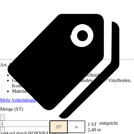
Art.-Nr.
10329892
Montageart
:
Clipsen, Kleben, Nageln, Schrauben
Geeignet für
:
Laminatboden, Parkettboden, PVC / Vinylboden,
Korkboden, Fliesen
Material
:
Holzwerkstoff
Mehr Artikeldetails
Menge (ST)
entspricht
1 ST
ST
m
2,40 m
Verkauf durch:
HORNBACH