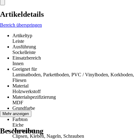
Artikeldetails
Bereich überspringen
Artikeltyp
Leiste
Ausführung
Sockelleiste
Einsatzbereich
Innen
Geeignet für
Laminatboden, Parkettboden, PVC / Vinylboden, Korkboden,
Fliesen
Material
Holzwerkstoff
Materialspezifizierung
MDF
Grundfarbe
Braun
Mehr anzeigen
Farbton
Eiche
Beschreibung
Montageart
Clipsen, Kleben, Nageln, Schrauben