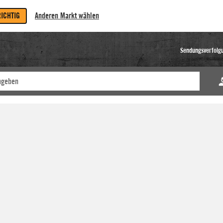
RICHTIG
Anderen Markt wählen
Sendungsverfolg