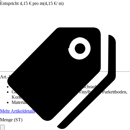
Entspricht 4,15 € pro m
(
4,15 €
/
m
)
Art.-Nr.
10139430
Montageart
:
Clipsen, Kleben, Nageln, Schrauben
Geeignet für
:
Laminatboden, PVC / Vinylboden, Parkettboden,
Korkboden
Material
:
Holzwerkstoff
Mehr Artikeldetails
Menge (ST)