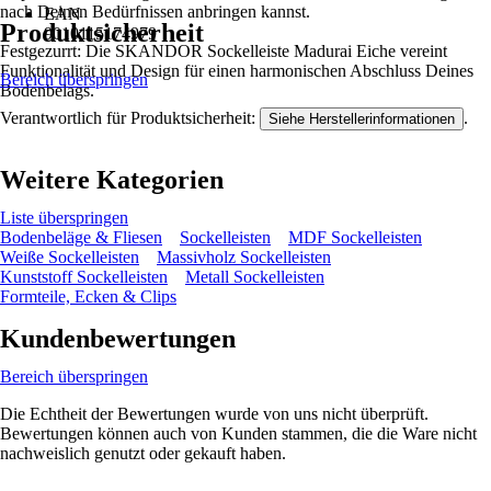
nach Deinen Bedürfnissen anbringen kannst.
EAN
Produktsicherheit
9010115174979
Festgezurrt: Die SKANDOR Sockelleiste Madurai Eiche vereint
Funktionalität und Design für einen harmonischen Abschluss Deines
Bereich überspringen
Bodenbelags.
Verantwortlich für Produktsicherheit:
.
Siehe Herstellerinformationen
Weitere Kategorien
Liste überspringen
Bodenbeläge & Fliesen
Sockelleisten
MDF Sockelleisten
Weiße Sockelleisten
Massivholz Sockelleisten
Kunststoff Sockelleisten
Metall Sockelleisten
Formteile, Ecken & Clips
Kundenbewertungen
Bereich überspringen
Die Echtheit der Bewertungen wurde von uns nicht überprüft.
Bewertungen können auch von Kunden stammen, die die Ware nicht
nachweislich genutzt oder gekauft haben.