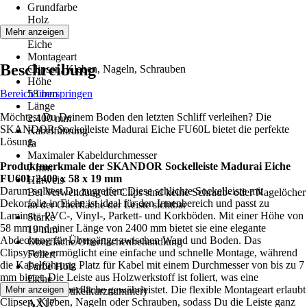
Grundfarbe
Holz
Farbton
Mehr anzeigen
Eiche
Montageart
Beschreibung
Clipsen, Kleben, Nageln, Schrauben
Höhe
Bereich überspringen
58 mm
Länge
Möchtest Du Deinem Boden den letzten Schliff verleihen? Die
2.400 mm
SKANDOR Sockelleiste Madurai Eiche FU60L bietet die perfekte
Kabelführung
Lösung.
Ja
Maximaler Kabeldurchmesser
Produktmerkmale der SKANDOR Sockelleiste Madurai Eiche
7 mm
FU60L 2400 x 58 x 19 mm
Hinweis
Darum solltest Du zugreifen: Diese schlichte Sockelleiste mit
Bei Verwendung der Clips sind keine Schraub- oder Nagelöcher
Dekorfolie in Eiche ist ideal für den Innenbereich und passt zu
an der Oberfläche der Leiste sichtbar
Laminat-, PVC-, Vinyl-, Parkett- und Korkböden. Mit einer Höhe von
Stärke
58 mm und einer Länge von 2400 mm bietet sie eine elegante
19 mm
Abdeckung für Übergänge zwischen Wand und Boden. Das
Oberfläche/Oberflächenbehandlung
Clipsystem ermöglicht eine einfache und schnelle Montage, während
Foliert
die Kabelführung Platz für Kabel mit einem Durchmesser von bis zu 7
Farbe Holz
mm bietet. Die Leiste aus Holzwerkstoff ist foliert, was eine
Eiche
pflegeleichte Oberfläche gewährleistet. Die flexible Montageart erlaubt
Mehr anzeigen
AKN (Artikelkurznummer)
Clipsen, Kleben, Nageln oder Schrauben, sodass Du die Leiste ganz
AX17