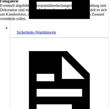
Fotogalerie
Eventuell abgebildete Terrassenüberdachungen, Farbbehandlung und
Dekoration sind nicht im Lieferumfang enthalten. Hier handelt es sich
um Kundenfotos, die Ihnen einen Eindruck im eingebauten Zustand
vermitteln sollen.
Sicherheits-/Warnhinweis