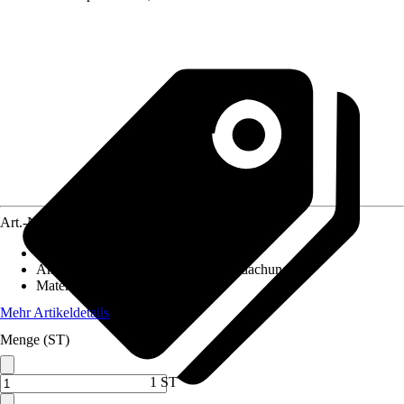
Art.-Nr.
5681966
Artikeltyp
:
Wandelement
Anwendungsbereich
:
Terrassenüberdachung
Material
:
Holz, Kunststoff
Mehr Artikeldetails
Menge (ST)
1 ST