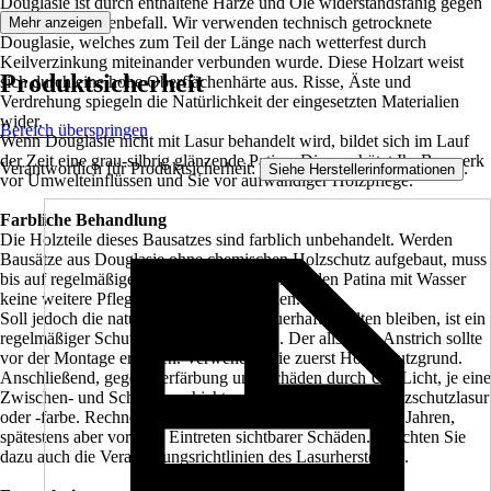
Douglasie ist durch enthaltene Harze und Öle widerstandsfähig gegen
Pilz- und Insektenbefall. Wir verwenden technisch getrocknete
Mehr anzeigen
Douglasie, welches zum Teil der Länge nach wetterfest durch
Keilverzinkung miteinander verbunden wurde. Diese Holzart weist
Produktsicherheit
sich durch eine hohe Oberflächenhärte aus. Risse, Äste und
Verdrehung spiegeln die Natürlichkeit der eingesetzten Materialien
wider.
Bereich überspringen
Wenn Douglasie nicht mit Lasur behandelt wird, bildet sich im Lauf
der Zeit eine grau-silbrig glänzende Patina. Diese schützt Ihr Bauwerk
Verantwortlich für Produktsicherheit:
.
Siehe Herstellerinformationen
vor Umwelteinflüssen und Sie vor aufwändiger Holzpflege.
Farbliche Behandlung
Die Holzteile dieses Bausatzes sind farblich unbehandelt. Werden
Bausätze aus Douglasie ohne chemischen Holzschutz aufgebaut, muss
bis auf regelmäßiges Reinigen der sich bildenden Patina mit Wasser
keine weitere Pflege unternommen werden.
Soll jedoch die natürliche Holztextur dauerhaft erhalten bleiben, ist ein
regelmäßiger Schutzanstrich erforderlich. Der allseitige Anstrich sollte
vor der Montage erfolgen. Verwenden Sie zuerst Holzschutzgrund.
Anschließend, gegen Verfärbung und Schäden durch UV-Licht, je eine
Zwischen- und Schlussbeschichtung mit hochwertiger Holzschutzlasur
oder -farbe. Rechnen Sie mit Pflegeintervallen von ca. 4-5 Jahren,
spätestens aber vor dem Eintreten sichtbarer Schäden. Beachten Sie
dazu auch die Verarbeitungsrichtlinien des Lasurherstellers.