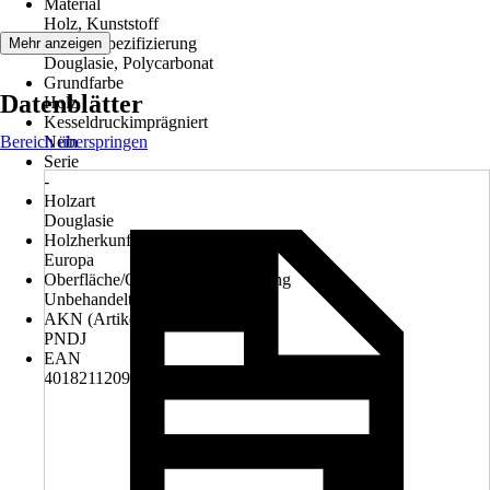
Material
Holz, Kunststoff
Materialspezifizierung
Mehr anzeigen
Douglasie, Polycarbonat
Grundfarbe
Datenblätter
Holz
Kesseldruckimprägniert
Bereich überspringen
Nein
Serie
-
Holzart
Douglasie
Holzherkunft
Europa
Oberfläche/Oberflächenbehandlung
Unbehandelt
AKN (Artikelkurznummer)
PNDJ
EAN
4018211209682