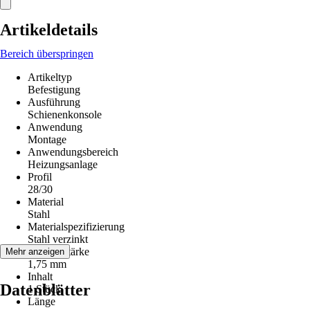
Artikeldetails
Bereich überspringen
Artikeltyp
Befestigung
Ausführung
Schienenkonsole
Anwendung
Montage
Anwendungsbereich
Heizungsanlage
Profil
28/30
Material
Stahl
Materialspezifizierung
Stahl verzinkt
Materialstärke
Mehr anzeigen
1,75 mm
Inhalt
Datenblätter
1 Stück
Länge