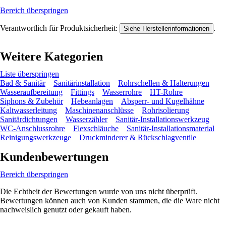
Bereich überspringen
Verantwortlich für Produktsicherheit:
.
Siehe Herstellerinformationen
Weitere Kategorien
Liste überspringen
Bad & Sanitär
Sanitärinstallation
Rohrschellen & Halterungen
Wasseraufbereitung
Fittings
Wasserrohre
HT-Rohre
Siphons & Zubehör
Hebeanlagen
Absperr- und Kugelhähne
Kaltwasserleitung
Maschinenanschlüsse
Rohrisolierung
Sanitärdichtungen
Wasserzähler
Sanitär-Installationswerkzeug
WC-Anschlussrohre
Flexschläuche
Sanitär-Installationsmaterial
Reinigungswerkzeuge
Druckminderer & Rückschlagventile
Kundenbewertungen
Bereich überspringen
Die Echtheit der Bewertungen wurde von uns nicht überprüft.
Bewertungen können auch von Kunden stammen, die die Ware nicht
nachweislich genutzt oder gekauft haben.