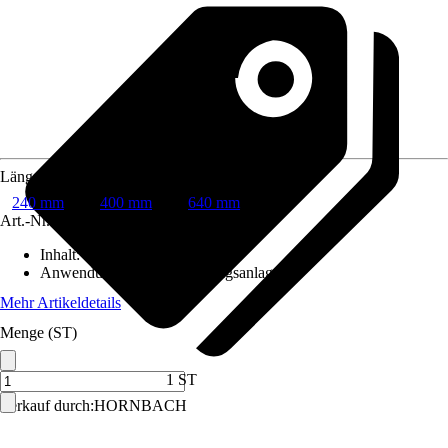
Länge
240 mm
400 mm
640 mm
Art.-Nr.
6460438
Inhalt
:
1 Stück
Anwendungsbereich
:
Heizungsanlage
Mehr Artikeldetails
Menge (ST)
1 ST
Verkauf durch:
HORNBACH