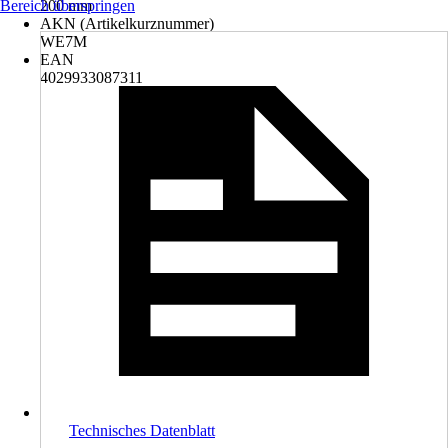
Bereich überspringen
200 mm
AKN (Artikelkurznummer)
WE7M
EAN
4029933087311
Technisches Datenblatt