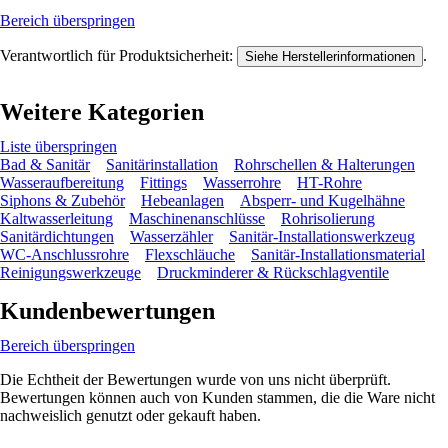
Bereich überspringen
Verantwortlich für Produktsicherheit:
.
Siehe Herstellerinformationen
Weitere Kategorien
Liste überspringen
Bad & Sanitär
Sanitärinstallation
Rohrschellen & Halterungen
Wasseraufbereitung
Fittings
Wasserrohre
HT-Rohre
Siphons & Zubehör
Hebeanlagen
Absperr- und Kugelhähne
Kaltwasserleitung
Maschinenanschlüsse
Rohrisolierung
Sanitärdichtungen
Wasserzähler
Sanitär-Installationswerkzeug
WC-Anschlussrohre
Flexschläuche
Sanitär-Installationsmaterial
Reinigungswerkzeuge
Druckminderer & Rückschlagventile
Kundenbewertungen
Bereich überspringen
Die Echtheit der Bewertungen wurde von uns nicht überprüft.
Bewertungen können auch von Kunden stammen, die die Ware nicht
nachweislich genutzt oder gekauft haben.