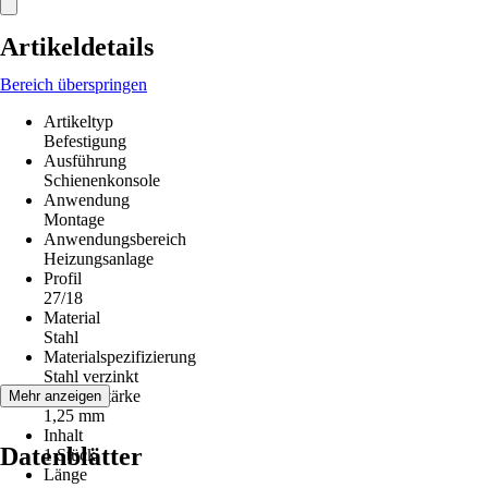
Artikeldetails
Bereich überspringen
Artikeltyp
Befestigung
Ausführung
Schienenkonsole
Anwendung
Montage
Anwendungsbereich
Heizungsanlage
Profil
27/18
Material
Stahl
Materialspezifizierung
Stahl verzinkt
Materialstärke
Mehr anzeigen
1,25 mm
Inhalt
Datenblätter
1 Stück
Länge