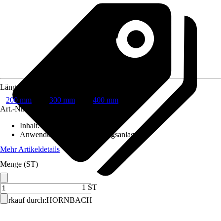
Länge
200 mm
300 mm
400 mm
Art.-Nr.
6460435
Inhalt
:
1 Stück
Anwendungsbereich
:
Heizungsanlage
Mehr Artikeldetails
Menge (ST)
1 ST
Verkauf durch:
HORNBACH