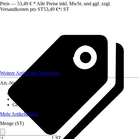
Preis — 53,49 € * Alle Preise inkl. MwSt. und ggf. zzgl.
Versandkosten pro ST
53,49 €
*
/
ST
Weitere Artikel des Verkäufers
Art.-Nr.
12419926
Material Stiel
:
Esche
Material Gerät
:
Stahl
Gewicht
:
0,4 kg
Mehr Artikeldetails
Menge (ST)
1 ST