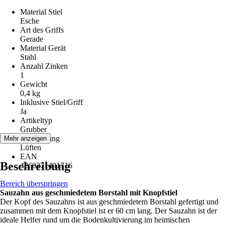
Material Stiel
Esche
Art des Griffs
Gerade
Material Gerät
Stahl
Anzahl Zinken
1
Gewicht
0,4 kg
Inklusive Stiel/Griff
Ja
Artikeltyp
Grubber
Anwendung
Mehr anzeigen
Lüften
EAN
Beschreibung
4260271491716
Bereich überspringen
Sauzahn aus geschmiedetem Borstahl mit Knopfstiel
Der Kopf des Sauzahns ist aus geschmiedetem Borstahl gefertigt und
zusammen mit dem Knopfstiel ist er 60 cm lang. Der Sauzahn ist der
ideale Helfer rund um die Bodenkultivierung im heimischen