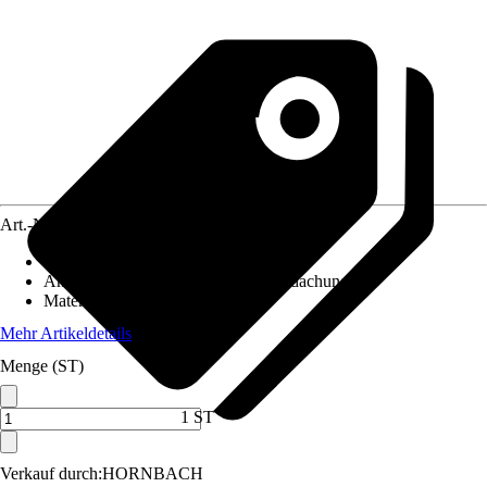
Art.-Nr.
5682015
Artikeltyp
:
Kopfband
Anwendungsbereich
:
Terrassenüberdachung
Material
:
Holz
Mehr Artikeldetails
Menge (ST)
1 ST
Verkauf durch:
HORNBACH