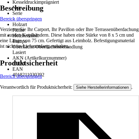
Kesseldruckimprägniert
Beschreibung
Nein
Serie
Bereich überspringen
-
Holzart
Verzieren Sie Ihr Carport, Ihr Pavillon oder Ihre Terrassenüberdachung
Fichte
mit runden Kopfbändern. Diese haben eine Stärke von 8 x 5 cm und
Holzherkunft
eine Länge von 75 cm. Gefertigt aus Leimholz. Befestigungsmaterial
Europa
ist nicht im Lieferumfang enthalten.
Oberfläche/Oberflächenbehandlung
Lasiert
AKN (Artikelkurznummer)
Produktsicherheit
65EM
EAN
4018211030392
Bereich überspringen
Verantwortlich für Produktsicherheit:
.
Siehe Herstellerinformationen