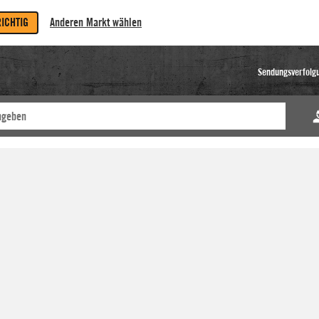
RICHTIG
Anderen Markt wählen
Sendungsverfolg