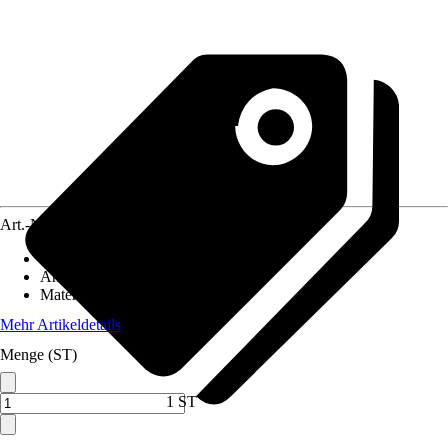
Art.-Nr.
8678809
Artikeltyp
:
Dachanbau
Anwendungsbereich
:
Carport
Material
:
Holz
Mehr Artikeldetails
Menge (ST)
1 ST