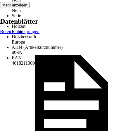
Tür
Mehr anzeigen
Nein
Serie
Datenblätter
-
Holzart
Bereich überspringen
Fichte
Holzherkunft
Europa
AKN (Artikelkurznummer)
49SN
EAN
4018211309832