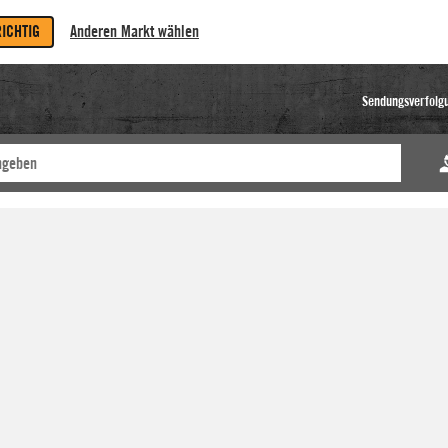
RICHTIG
Anderen Markt wählen
Sendungsverfolg