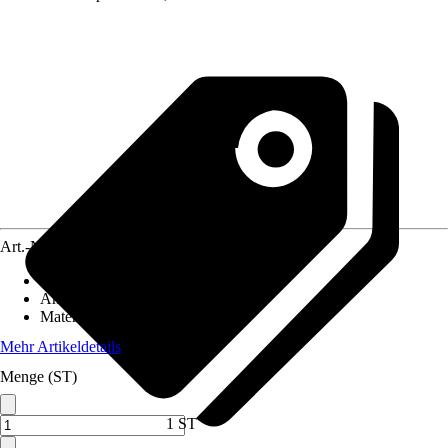
Art.-Nr.
12250880
Artikeltyp
:
Wandelement
Anwendungsbereich
:
Carport
Material
:
Holz
Mehr Artikeldetails
Menge (ST)
1 ST