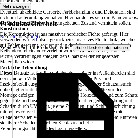
• Farblich unbehandelt
Fotogallerie
Mehr anzeigen
Eventuell abgebildete Carports, Farbbehandlung und Dekoration sind
nicht im Lieferumfang enthalten. Hier handelt es sich um Kundenfotos,
Produktsicherheit
die Ihnen einen Eindruck im eingebauten Zustand vermitteln sollen.
Konstruktion
Die Konstruktion ist aus massiver nordischer Fichte gefertigt. Hier
Bereich überspringen
verwenden wir technisch getrocknetes, massives Fichtenholz, welches
auf Fehler gescannt, sortiert und in der Länge nach wetterfest durch
Verantwortlich für Produktsicherheit:
.
Siehe Herstellerinformationen
Keilzinken miteinander verleimt wurde. Kleinere Risse, Äste und
leichte Verdrehungen spiegeln den Charakter der eingesetzten
Materialien wider.
Farbliche Behandlung
Dieser Bausatz ist farblich unbehandelt. Hölzer im Außenbereich sind
der ständigen Witterung, sowie dem Risiko von Pilz- und
Insektenbefall ausgesetzt. Daher ist ein regelmäßiger Schutzanstrich
unbedingt erforderlich. Der allseitige Erstanstrich sollte vor der
Montage erfolgen. Verwenden Sie zuerst Holzschutzgrund zum Schutz
gegen Pilz und Insektenbefall. Anschließend, gegen Verfärbung und
Schäden durch UV-Licht, je eine Zwischen- und Schlußbeschichtung
mit hochwertiger Holzschutzlasur oder -farbe. Rechnen Sie mit
Pflegeintervallen von ca. 4-5 Jahren, spätestens aber vor dem Eintreten
sichtbarer Schäden. Beachten Sie dazu auch die
Verarbeitungsrichtlinien des Lasurherstellers.