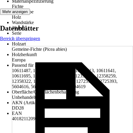
Materialspezifizierung
Fichte
Grundfarbe
Mehr anzeigen
Holz
Wandstärke
Datenblätter
20 mm
Serie
Bereich überspringen
-
Holzart
Gemeine-Fichte (Picea abies)
Holzherkunft
Europa
Passend für Hornbach-Artikelnummer
10611487, 10611547, 10611593, 10611613, 10611641,
10611695, 10611701, 12358113, 12358132, 12358259,
12358322, 12725215, 12725262, 12725378, 12725393,
5604616, 5604617, 5604618, 5604619
Oberfläche/Oberflächenbehandlung
Unbehandelt
AKN (Artikelkurznummer)
DD28
EAN
4018211209798