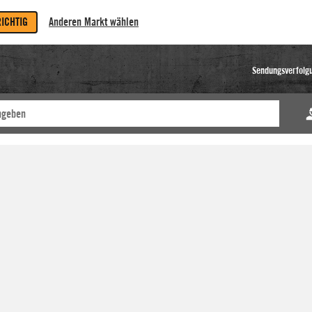
RICHTIG
Anderen Markt wählen
Sendungsverfolg