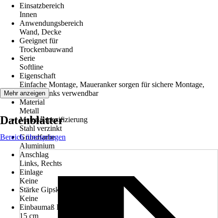
Einsatzbereich
Innen
Anwendungsbereich
Wand, Decke
Geeignet für
Trockenbauwand
Serie
Softline
Eigenschaft
Einfache Montage, Maueranker sorgen für sichere Montage,
Rechts/Links verwendbar
Mehr anzeigen
Material
Metall
Datenblätter
Materialspezifizierung
Stahl verzinkt
Bereich überspringen
Grundfarbe
Aluminium
Anschlag
Links, Rechts
Einlage
Keine
Stärke Gipskartoneinlage
Keine
Einbaumaß Breite
15 cm