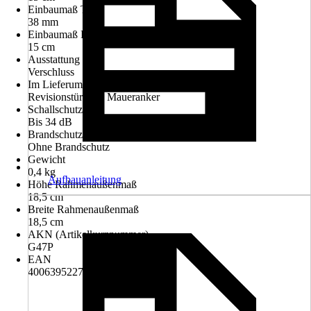
Einbaumaß Tiefe
38 mm
Einbaumaß Höhe
15 cm
Ausstattung
Verschluss
Im Lieferumfang enthalten
Revisionstür incl. Maueranker
Schallschutz
Bis 34 dB
Brandschutz
Ohne Brandschutz
Gewicht
0,4 kg
Aufbauanleitung
Höhe Rahmenaußenmaß
18,5 cm
Breite Rahmenaußenmaß
18,5 cm
AKN (Artikelkurznummer)
G47P
EAN
4006395227707