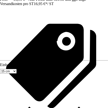
Versandkosten pro ST
16,95 €
*
/
ST
Einbaumaß Breite