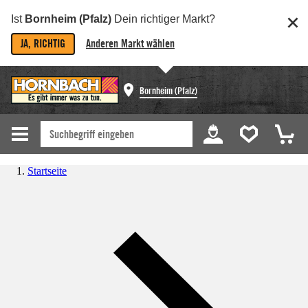
Ist
Bornheim (Pfalz)
Dein richtiger Markt?
JA, RICHTIG
Anderen Markt wählen
Bornheim (Pfalz)
Startseite