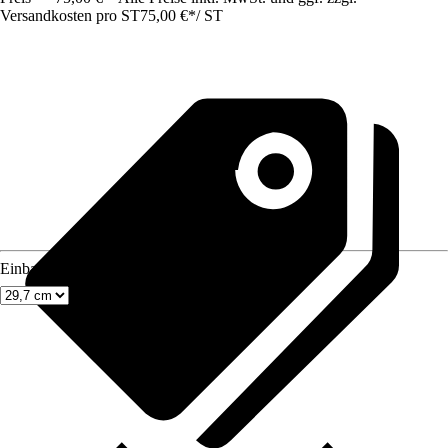
Versandkosten pro ST
75,00 €
*
/
ST
Einbaumaß Breite