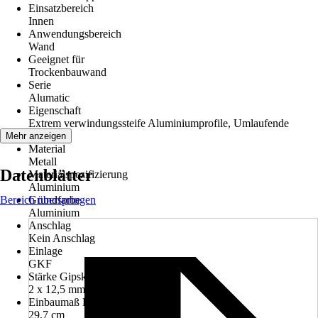
Einsatzbereich
Innen
Anwendungsbereich
Wand
Geeignet für
Trockenbauwand
Serie
Alumatic
Eigenschaft
Extrem verwindungssteife Aluminiumprofile, Umlaufende
Dichtung
Mehr anzeigen
Material
Metall
Datenblätter
Materialspezifizierung
Aluminium
Bereich überspringen
Grundfarbe
Aluminium
Anschlag
Kein Anschlag
Einlage
GKF
Stärke Gipskartoneinlage
2 x 12,5 mm
Einbaumaß Breite
29,7 cm