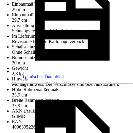
Einbaumaß Tiefe
26 mm
Einbaumaß Höhe
29,7 cm
Ausstattung
Schnappverschluss, Sicherheitsfangarme
Im Lieferumfang enthalten
Revisionsklappe in Kartonage verpackt
Schallschutz
Ohne Schallschutz
Brandschutz
30 min
Gewicht
2,8 kg
Technisches Datenblatt
Hinweis
Montagehinweis: Die Verschlüsse sind oben anzuordnen.
Höhe Rahmenaußenmaß
33,9 cm
Breite Rahmenaußenmaß
33,9 cm
AKN (Artikelkurznummer)
G8MR
EAN
4006395226502