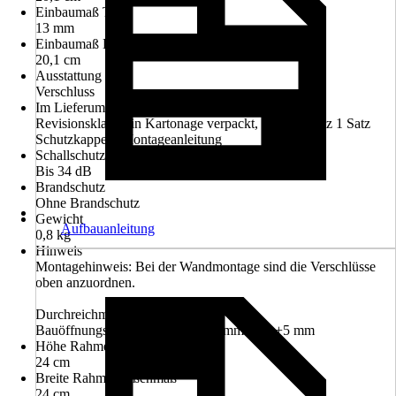
Einbaumaß Tiefe
13 mm
Einbaumaß Höhe
20,1 cm
Ausstattung
Verschluss
Im Lieferumfang enthalten
Revisionsklappe in Kartonage verpackt, Montagesatz 1 Satz
Schutzkappen, Montageanleitung
Schallschutz
Bis 34 dB
Brandschutz
Ohne Brandschutz
Gewicht
Aufbauanleitung
0,8 kg
Hinweis
Montagehinweis: Bei der Wandmontage sind die Verschlüsse
oben anzuordnen.
Durchreichmaß: A3 -32 mm x B3
Bauöffnungsmaß (BÖM): A1 +5 mm / B1 +5 mm
Höhe Rahmenaußenmaß
24 cm
Breite Rahmenaußenmaß
24 cm