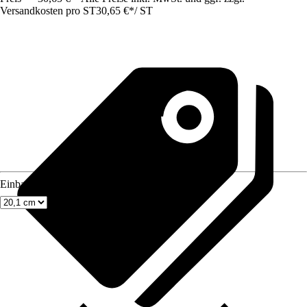
Versandkosten pro ST
30,65 €
*
/
ST
Einbaumaß Breite