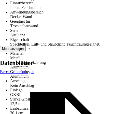
Einsatzbereich
Innen, Feuchtraum
Anwendungsbereich
Decke, Wand
Geeignet für
Trockenbauwand
Serie
AluPlana
Eigenschaft
Spachtelfrei, Luft- und Staubdicht, Feuchtraumgeeignet,
Schallschutz
Mehr anzeigen
Material
Metall
Datenblätter
Materialspezifizierung
Aluminium
Bereich überspringen
Grundfarbe
Aluminium
Anschlag
Kein Anschlag
Einlage
GKBI
Stärke Gipskartoneinlage
12,5 mm
Einbaumaß Breite
20,1 cm