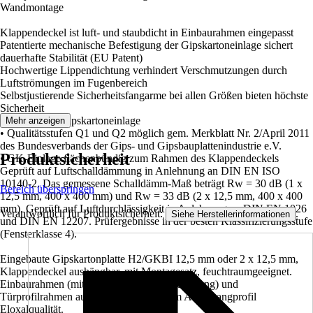
Wandmontage
Klappendeckel ist luft- und staubdicht in Einbaurahmen eingepasst
Patentierte mechanische Befestigung der Gipskartoneinlage sichert
dauerhafte Stabilität (EU Patent)
Hochwertige Lippendichtung verhindert Verschmutzungen durch
Luftströmungen im Fugenbereich
Selbstjustierende Sicherheitsfangarme bei allen Größen bieten höchste
Sicherheit
Spachtelfreie Gipskartoneinlage
Mehr anzeigen
• Qualitätsstufen Q1 und Q2 möglich gem. Merkblatt Nr. 2/April 2011
des Bundesverbands der Gips- und Gipsbauplattenindustrie e.V.
Produktsicherheit
• GK-Einlage flächenbündig zum Rahmen des Klappendeckels
Geprüft auf Luftschalldämmung in Anlehnung an DIN EN ISO
10140-2. Das gemessene Schalldämm-Maß beträgt Rw = 30 dB (1 x
Bereich überspringen
12,5 mm, 400 x 400 mm) und Rw = 33 dB (2 x 12,5 mm, 400 x 400
mm). Geprüft auf Luftdurchlässigkeit in Anlehnung an DIN EN 1026
Verantwortlich für Produktsicherheit:
.
Siehe Herstellerinformationen
und DIN EN 12207. Prüfergebnisse in der besten Klassifizierungsstufe
(Fensterklasse 4).
Eingebaute Gipskartonplatte H2/GKBI 12,5 mm oder 2 x 12,5 mm,
Klappendeckel aushängbar, mit Montagesatz, feuchtraumgeeignet.
Einbaurahmen (mit umlaufender Lippendichtung) und
Türprofilrahmen aus verwindungssteifem Alu-Strangprofil
Eloxalqualität.