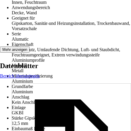
Innen, Feuchtraum
Anwendungsbereich
Decke, Wand
Geeignet für
Gipskarton, Sanitär-und Heizungsinstallation, Trockenbauwand,
Vorsatzschale
Serie
Alumatic
Eigenschaft
Schallschutz, Umlaufende Dichtung, Luft- und Staubdicht,
Mehr anzeigen
Feuchtraumgeeignet, Extrem verwindungssteife
Aluminiumprofile
Datenblätter
Material
Metall
Bereich überspringen
Materialspezifizierung
Aluminium
Grundfarbe
Aluminium
Anschlag
Kein Anschlag
Einlage
GKBI
Stärke Gipskartoneinlage
12,5 mm
Einbaumaß Breite