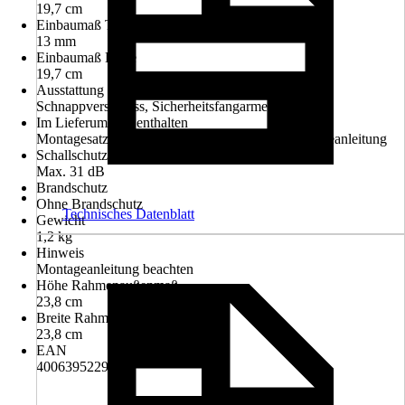
19,7 cm
Einbaumaß Tiefe
13 mm
Einbaumaß Höhe
19,7 cm
Ausstattung
Schnappverschluss, Sicherheitsfangarme
Im Lieferumfang enthalten
Montagesatz Schutzkappen für Schrauben, Montageanleitung
Schallschutz
Max. 31 dB
Brandschutz
Ohne Brandschutz
Technisches Datenblatt
Gewicht
1,2 kg
Hinweis
Montageanleitung beachten
Höhe Rahmenaußenmaß
23,8 cm
Breite Rahmenaußenmaß
23,8 cm
EAN
4006395229565