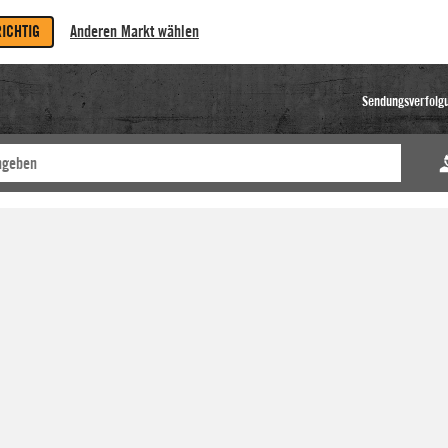
RICHTIG
Anderen Markt wählen
Sendungsverfolg