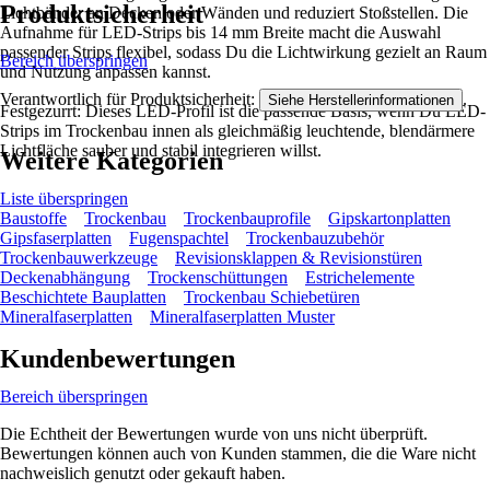
Produktsicherheit
Lichtbänder an Decken oder Wänden und reduziert Stoßstellen. Die
Aufnahme für LED-Strips bis 14 mm Breite macht die Auswahl
passender Strips flexibel, sodass Du die Lichtwirkung gezielt an Raum
Bereich überspringen
und Nutzung anpassen kannst.
Verantwortlich für Produktsicherheit:
.
Siehe Herstellerinformationen
Festgezurrt: Dieses LED-Profil ist die passende Basis, wenn Du LED-
Strips im Trockenbau innen als gleichmäßig leuchtende, blendärmere
Lichtfläche sauber und stabil integrieren willst.
Weitere Kategorien
Liste überspringen
Baustoffe
Trockenbau
Trockenbauprofile
Gipskartonplatten
Gipsfaserplatten
Fugenspachtel
Trockenbauzubehör
Trockenbauwerkzeuge
Revisionsklappen & Revisionstüren
Deckenabhängung
Trockenschüttungen
Estrichelemente
Beschichtete Bauplatten
Trockenbau Schiebetüren
Mineralfaserplatten
Mineralfaserplatten Muster
Kundenbewertungen
Bereich überspringen
Die Echtheit der Bewertungen wurde von uns nicht überprüft.
Bewertungen können auch von Kunden stammen, die die Ware nicht
nachweislich genutzt oder gekauft haben.