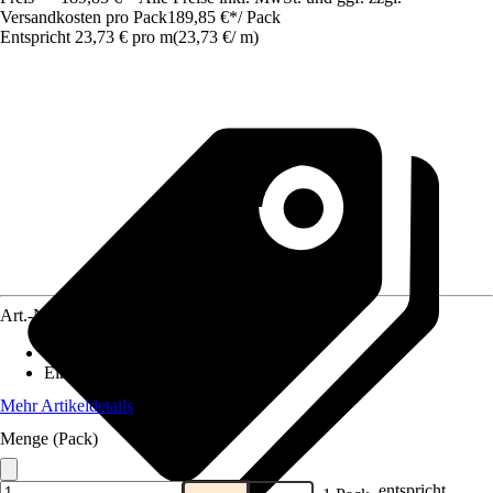
Versandkosten pro Pack
189,85 €
*
/
Pack
Entspricht 23,73 € pro m
(
23,73 €
/
m
)
Art.-Nr.
12477816
Artikeltyp
:
Profil
Einsatzbereich
:
Innen
Mehr Artikeldetails
Menge (Pack)
entspricht