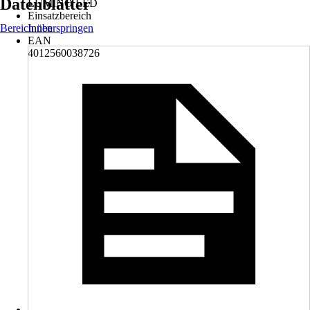
Datenblätter
LUMINO LED
Einsatzbereich
Bereich überspringen
Innen
EAN
4012560038726