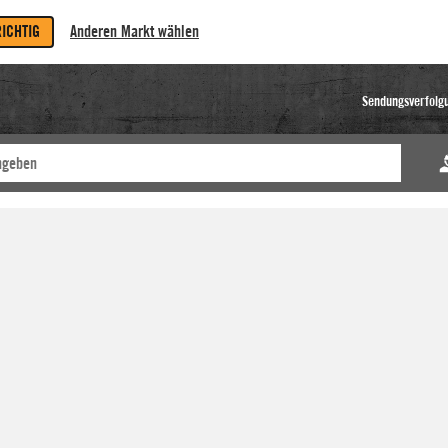
RICHTIG
Anderen Markt wählen
Sendungsverfolg