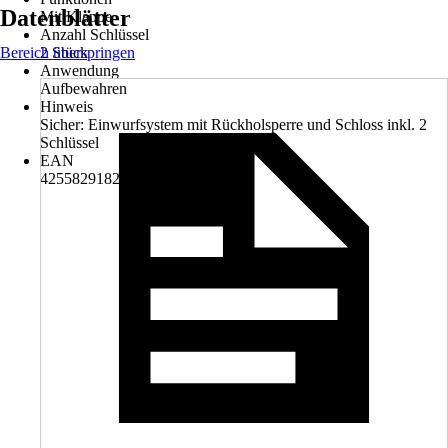
Datenblätter
Mit Klappe
Anzahl Schlüssel
Bereich überspringen
2 Stück
Anwendung
Aufbewahren
Hinweis
Sicher: Einwurfsystem mit Rückholsperre und Schloss inkl. 2
Schlüssel
EAN
4255829182772