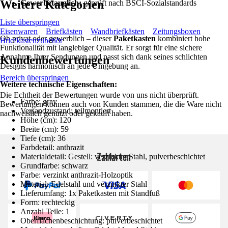
Weitere Kategorien
Gewerbetauglich:
geprüft nach BSCI-Sozialstandards
Liste überspringen
Eisenwaren
Briefkästen
Wandbriefkästen
Zeitungsboxen
Ob privat oder gewerblich – dieser
Paketkasten
kombiniert hohe
Briefkastenzubehör
Funktionalität mit langlebiger Qualität. Er sorgt für eine sichere
Annahme Ihrer Sendungen und passt sich dank seines schlichten
Kundenbewertungen
Designs harmonisch an jede Umgebung an.
Bereich überspringen
Weitere technische Eigenschaften:
Die Echtheit der Bewertungen wurde von uns nicht überprüft.
Farbe: gray
Bewertungen können auch von Kunden stammen, die die Ware nicht
Versandzustand: teilmontiert
nachweislich genutzt oder gekauft haben.
Höhe (cm): 120
Breite (cm): 59
Tiefe (cm): 36
Farbdetail: anthrazit
Zahlarten
Materialdetail: Gestell: verzinkter Stahl, pulverbeschichtet
Grundfarbe: schwarz
Farbe: verzinkt anthrazit-Holzoptik
Material: Edelstahl und verzinkter Stahl
Lieferumfang: 1x Paketkasten mit Standfuß
Form: rechteckig
Anzahl Teile: 1
Oberflächenbeschichtung: pulverbeschichtet