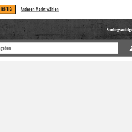
RICHTIG
Anderen Markt wählen
Sendungsverfolg