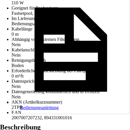
110 W
Geeignet für Poolvariante
Fastsetpool, Framepool, Stahlwandpool
Im Lieferumfang enthalten
Bedienungsanleitung
Kabellänge
0 m
Abhängig vom externen Filtersystem
Nein
Kabelanschluss
Nein
Reinigungsbereich
Boden
Erforderliche Mindestleistung der Filterpumpe
0 m³/h
Datenspeicherung
Nein
Datengenerierung kontinuierlich und in Echtzeit
Nein
AKN (Artikelkurznummer)
2TPR
Bedienungsanleitung
EAN
2007007207232, 894331001016
Beschreibung