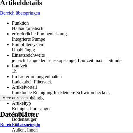
Artikeldetails
Bereich überspringen
Funktion
Halbautomatisch
erforderliche Pumpenleistung
Integrierte Pumpe
Pumpfiltersystem
Unabhängig
Einsatzreichweite
je nach Länge der Teleskopstange, Laufzeit max. 1 Stunde
Laufzeit
1h
Im Lieferumfang enthalten
Ladekabel, Filtersack
Artikelvorteil
Punktuelle Reinigung für kleinere Schwimmbecken,
Filterunabhängig
Mehr anzeigen
Artikeltyp
Reiniger, Poolsauger
Datenblätter
Ausführung
Bodensauger
Bereich überspringen
Einsatzbereich
Außen, Innen