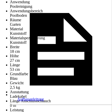
Anwendung
Poolreinigung
Anwendungsbereich
Poolboden
Räume
Garten
Material
Kunststoff
Materialspezifizierung
Kunststoff
Breite
18 cm
Höhe
27 cm
Länge
53 cm
Grundfarbe
Blau
Gewicht
2,5 kg
Ausstattung
Ladekabel
Aufbauanleitung
Länge Anschlussschlauch
0 m
Leistung