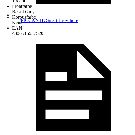
1,6 cm
Frontfarbe
Basalt Grey
Korpusfarbe
PICCANTE Smart Broschüre
Keine
EAN
4306516587520