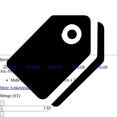
Breite
29,6 cm
39,6 cm
44,6 cm
49,6 cm
59,6 cm
Art.-Nr.
12488119
Maße (BxHxT)
:
29.6 cm x 70.0 cm x 1.6 cm
Mehr Artikeldetails
Menge (ST)
1 ST