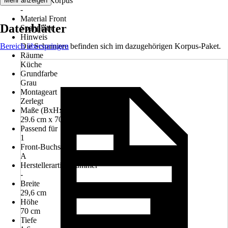
Material Korpus
Mehr anzeigen
-
Material Front
Datenblätter
Spanplatte
Hinweis
Bereich überspringen
Die Scharniere befinden sich im dazugehörigen Korpus-Paket.
Räume
Küche
Grundfarbe
Grau
Montageart
Zerlegt
Maße (BxHxT)
29.6 cm x 70.0 cm x 1.6 cm
Passend für
1
Front-Buchstabe
A
Herstellerartikelnummer
-
Breite
29,6 cm
Höhe
70 cm
Tiefe