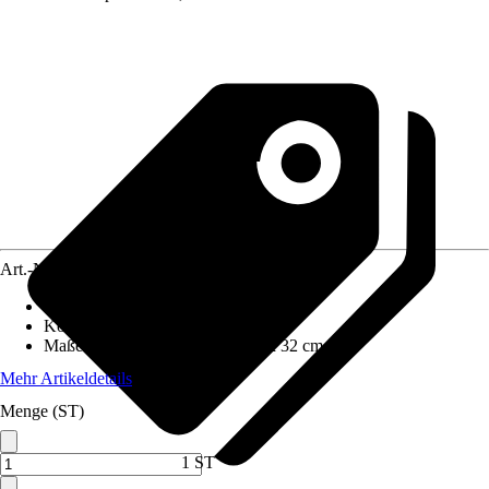
Art.-Nr.
4614434
Frontfarbe
:
Eiche
Korpusfarbe
:
Asteiche
Maße (BxHxT)
:
30 cm x 83 cm x 32 cm
Mehr Artikeldetails
Menge (ST)
1 ST