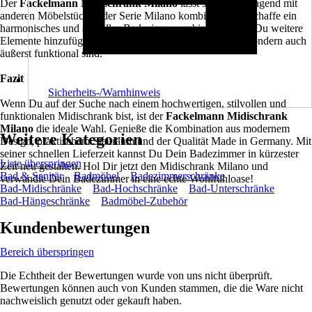
Der
Fackelmann Midischrank Milano
lässt sich hervorragend mit
anderen Möbelstücken der Serie Milano kombinieren. Erschaffe ein
harmonisches und stilvolles Badezimmerambiente, indem Du weitere
Elemente hinzufügst, die nicht nur optisch ansprechend, sondern auch
äußerst funktional sind.
Fazit
Sicherheits-/Warnhinweis
Wenn Du auf der Suche nach einem hochwertigen, stilvollen und
funktionalen Midischrank bist, ist der
Fackelmann Midischrank
Milano
die ideale Wahl. Genieße die Kombination aus modernem
Weitere Kategorien
Design, praktischem Stauraum und der Qualität Made in Germany. Mit
seiner schnellen Lieferzeit kannst Du Dein Badezimmer in kürzester
Liste überspringen
Zeit neu gestalten. Hol Dir jetzt den Midischrank Milano und
Bad & Sanitär
Badmöbel
Badezimmerschränke
verwandle Dein Badezimmer in eine echte Wohlfühloase!
Bad-Midischränke
Bad-Hochschränke
Bad-Unterschränke
Bad-Hängeschränke
Badmöbel-Zubehör
Kundenbewertungen
Bereich überspringen
Die Echtheit der Bewertungen wurde von uns nicht überprüft.
Bewertungen können auch von Kunden stammen, die die Ware nicht
nachweislich genutzt oder gekauft haben.