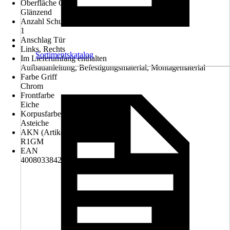
Oberfläche Griff
Glänzend
Anzahl Schubladen
1
Anschlag Tür
Links, Rechts
Sortimentskatalog
Im Lieferumfang enthalten
Aufbauanleitung, Befestigungsmaterial, Montagematerial
Farbe Griff
Chrom
Frontfarbe
Eiche
Korpusfarbe
Asteiche
AKN (Artikelkurznummer)
R1GM
EAN
4008033842426