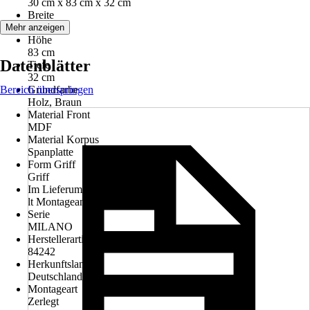
30 cm x 83 cm x 32 cm
Breite
30 cm
Mehr anzeigen
Höhe
83 cm
Datenblätter
Tiefe
32 cm
Bereich überspringen
Grundfarbe
Holz, Braun
Material Front
MDF
Material Korpus
Spanplatte
Form Griff
Griff
Im Lieferumfang enthalten
lt Montageanleitung
Serie
MILANO
Herstellerartikelnummer
84242
Herkunftsland
Deutschland
Montageart
Zerlegt