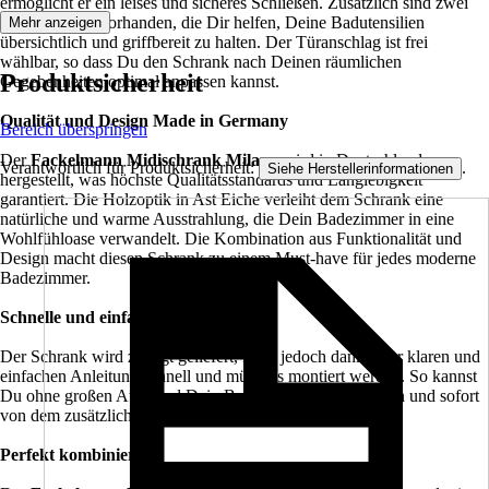
ermöglicht er ein leises und sicheres Schließen. Zusätzlich sind zwei
Einlegeböden vorhanden, die Dir helfen, Deine Badutensilien
Mehr anzeigen
übersichtlich und griffbereit zu halten. Der Türanschlag ist frei
wählbar, so dass Du den Schrank nach Deinen räumlichen
Produktsicherheit
Gegebenheiten optimal anpassen kannst.
Qualität und Design Made in Germany
Bereich überspringen
Der
Fackelmann Midischrank Milano
wird in Deutschland
Verantwortlich für Produktsicherheit:
.
Siehe Herstellerinformationen
hergestellt, was höchste Qualitätsstandards und Langlebigkeit
garantiert. Die Holzoptik in Ast Eiche verleiht dem Schrank eine
natürliche und warme Ausstrahlung, die Dein Badezimmer in eine
Wohlfühloase verwandelt. Die Kombination aus Funktionalität und
Design macht diesen Schrank zu einem Must-have für jedes moderne
Badezimmer.
Schnelle und einfache Montage
Der Schrank wird zerlegt geliefert, kann jedoch dank einer klaren und
einfachen Anleitung schnell und mühelos montiert werden. So kannst
Du ohne großen Aufwand Dein Badezimmer neu gestalten und sofort
von dem zusätzlichen Stauraum profitieren.
Perfekt kombinierbar