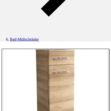
Bad-Midischränke