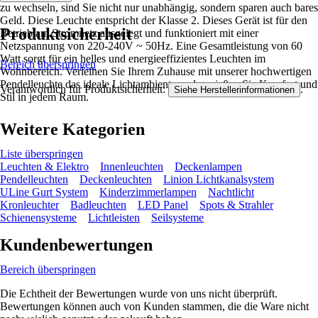
zu wechseln, sind Sie nicht nur unabhängig, sondern sparen auch bares
Geld. Diese Leuchte entspricht der Klasse 2. Dieses Gerät ist für den
Produktsicherheit
Betrieb am Stromnetz ausgelegt und funktioniert mit einer
Netzspannung von 220-240V ~ 50Hz. Eine Gesamtleistung von 60
Watt sorgt für ein helles und energieeffizientes Leuchten im
Bereich überspringen
Wohnbereich. Verleihen Sie Ihrem Zuhause mit unserer hochwertigen
Pendelleuchte das ideale Lichtambiente und genießen Sie Komfort und
Verantwortlich für Produktsicherheit:
.
Siehe Herstellerinformationen
Stil in jedem Raum.
Weitere Kategorien
Liste überspringen
Leuchten & Elektro
Innenleuchten
Deckenlampen
Pendelleuchten
Deckenleuchten
Linion Lichtkanalsystem
ULine Gurt System
Kinderzimmerlampen
Nachtlicht
Kronleuchter
Badleuchten
LED Panel
Spots & Strahler
Schienensysteme
Lichtleisten
Seilsysteme
Kundenbewertungen
Bereich überspringen
Die Echtheit der Bewertungen wurde von uns nicht überprüft.
Bewertungen können auch von Kunden stammen, die die Ware nicht