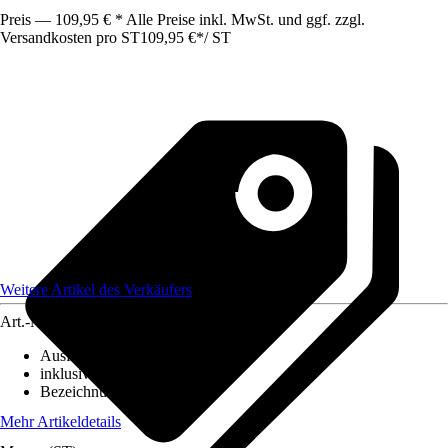
Preis — 109,95 € * Alle Preise inkl. MwSt. und ggf. zzgl.
Versandkosten pro ST
109,95 €
*
/
ST
Weitere Artikel des Verkäufers
Art.-Nr.
5876050
Ausführung
:
Pendelleuchte
inklusive Leuchtmittel
:
Nein
Bezeichnung Fassung
:
E27
Mehr Artikeldetails