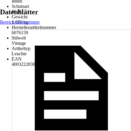
Innen
Schutzart
Datenblätter
IP 20
Gewicht
Bereich überspringen
1,025 kg
Herstellerartikelnummer
6076159
Stilwelt
Vintage
Artikeltyp
Leuchte
EAN
4003222830208