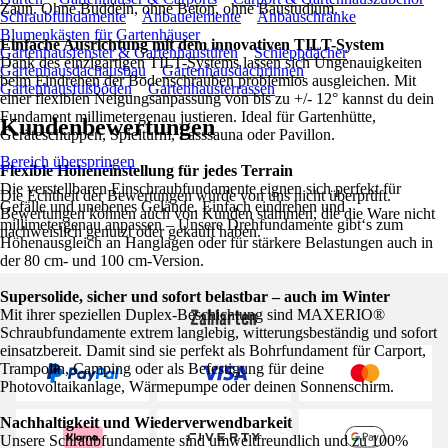
Zaun. Ohne Buddeln, ohne Beton, ohne Baustudium.
Schraubfundamente
Anbauelemente
Anbauschränke
Blumenkästen für Gartenhäuser
Einfache Ausrichtung mit dem innovativen TILT-System
Gartenhausfenster & Gartenhaustüren
Schleppdächer
Dank des einzigartigen TILT-Systems lassen sich Ungenauigkeiten
Gartenhausdachausbau
Gartenhausdachrinnen
beim Eindrehen der Bodenschrauben problemlos ausgleichen. Mit
Gartenhausfußböden
Gartenhausterrassen
einer flexiblen Neigungsanpassung von bis zu +/- 12° kannst du dein
Fundament millimetergenau justieren. Ideal für Gartenhütte,
Kundenbewertungen
Geräteschuppen, Spielturm, Fasssauna oder Pavillon.
Bereich überspringen
Flexible Höheneinstellung für jedes Terrain
Die verstellbaren Einschraubfundamente eignen sich perfekt für
Die Echtheit der Bewertungen wurde von uns nicht überprüft.
Gefälle und unebenes Gelände. Einfach eindrehen und
Bewertungen können auch von Kunden stammen, die die Ware nicht
millimetergenau anpassen – Unsere Drehfundamente gibt‘s zum
nachweislich genutzt oder gekauft haben.
Höhenausgleich an Hanglagen oder für stärkere Belastungen auch in
der 80 cm- und 100 cm-Version.
Supersolide, sicher und sofort belastbar – auch im Winter
Zahlarten
Mit ihrer speziellen Duplex-Beschichtung sind MAXERIO®
Schraubfundamente extrem langlebig, witterungsbeständig und sofort
einsatzbereit. Damit sind sie perfekt als Bohrfundament für Carport,
Trampolin, Camping oder als Befestigung für deine
Photovoltaikanlage, Wärmepumpe oder deinen Sonnenschirm.
Nachhaltigkeit und Wiederverwendbarkeit
Unsere Schraubfundamente sind umweltfreundlich und zu 100%