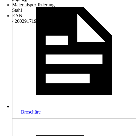
Materialspezifizierung
Stahl
EAN
4260291719647
Broschüre