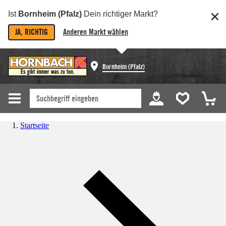
Ist
Bornheim (Pfalz)
Dein richtiger Markt?
JA, RICHTIG
Anderen Markt wählen
Bornheim (Pfalz)
Startseite