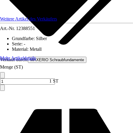
Weitere Artikel des Verkäufers
Art.-Nr.
12388551
Grundfarbe
:
Silber
Serie
:
-
Material
:
Metall
Mehr Artikeldetails
Verkauf durch:
MAXERIO Schraubfundamente
Menge (ST)
1 ST