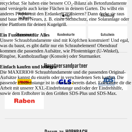
recyclebar. Sie haben eine bessere CO₂-Bilanz als Betonfundamente
und versiegeln auch keine Flächen in deinem Garten. Du willst ein
anderes Projekt mit den Erdankern realisieren? Dann drehe sie raus
und baue etwas Neues, z. B. einen Sichtschutz, eine Solaranlage oder
eine Plattform für deinen Kugelgrill.
Ein Fundament für Alles
Unsere Schraubfundamente sind mit Köpfchen konstruiert! Und egal,
was du baust, es gibt dafür nur ein Schraubelement! Obendrauf
kommen die passenden Aufsätze, wie Pfostenträger (U-Winkel),
Ringöse, Kantholzauflage (Konsole) oder Sturmanker.
Hauptversandpartner
Einfach kaufen und loslegen
Die MAXERIO® Schraubfundamente und die passenden Original-
Aufsätze kannst du einzeln oder in verschiedenen Sets kaufen. Die
passende Eindrehstange ist in den Sets bereits dabei. Erleichtere dir die
Arbeit mit unserer XXL-Eindrehstange und/oder der Eindrehhilfe,
sowie dem Erdbohrer in den Größen SDS-Plus und SDS-Max.
Darum zu HORNBACH