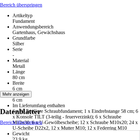
Bereich überspringen
Artikeltyp
Fundament
Anwendungsbereich
Gartenhaus, Gewächshaus
Grundfarbe
Silber
Serie
-
Material
Metall
Länge
80 cm
Breite
6 cm
Höhe
Mehr anzeigen
6 cm
Im Lieferumfang enthalten
Datenblätter
6 x 80 cm Core Schraubfundament; 1 x Eindrehstange 58 cm; 6
x Konsole TILT (3-teilig - feuerverzinkt); 6 x Schraube
Bereich überspringen
M12x30; 6 x U-Gewölbescheibe; 12 x Schraube M10x20; 24 x
U-Scheibe D22x2, 12 x Mutter M10; 12 x Federring M10
Gewicht
23,9 kg