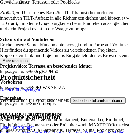
Gewächshäuser, Terrassen oder Pooldecks.
Profi-Tipp:
Unser neues Base-Set TILT kannst du durch den
innovativen TILT-Aufsatz in alle Richtungen drehen und kippen (+/-
12 Grad), um kleine Ungenauigkeiten beim Eindrehen auszugleichen
und dein Projekt exakt in die Waage zu bringen.
Schau´s dir auf Youtube an
Erlebe unsere Schraubfundamente bewegt und in Farbe auf Youtube.
Hier findest du spannende Videos zu verschiedenen Projekten.
Kopiere den Link und füge ihn ins Eingabefeld deines Browsers ein:
Mehr anzeigen
Projektvideo: Terrasse an bestehender Mauer
https://youtu.be/602egB7PHn0
Produktsicherheit
Vorbohren
https://youtu.be/BQR0WXNk5ZA
Bereich überspringen
Eindrehen
Verantwortlich für Produktsicherheit:
.
Siehe Herstellerinformationen
https://youtu.be/SinZnmIvqbs
MAXERIO® macht's mühelos
Weitere Kategorien
Nenn es wie du willst: Schraubfundament, Bodenanker, Erddübel,
Eindrehhülse, Betonersatz oder Erdanker – mit MAXERIO® machst
Liste überspringen
du alles standfest. Ob Gartenhaus, Terrasse, Sauna, Pooldeck oder
Garten
Gartenhäuser & Carports
Carport & Gartenhauszubehör