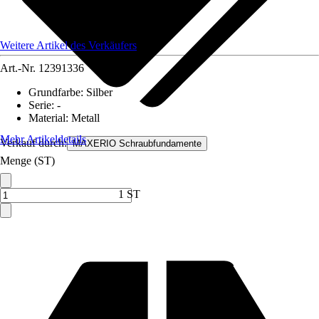
Weitere Artikel des Verkäufers
Art.-Nr.
12391336
Grundfarbe
:
Silber
Serie
:
-
Material
:
Metall
Mehr Artikeldetails
Verkauf durch:
MAXERIO Schraubfundamente
Menge (ST)
1 ST