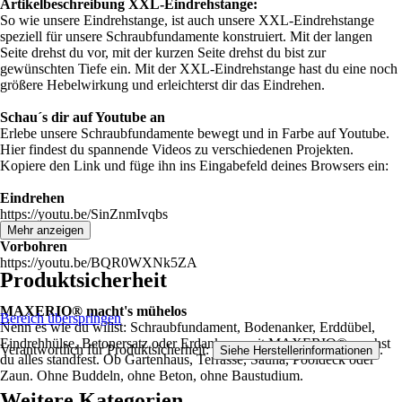
Artikelbeschreibung XXL-Eindrehstange:
So wie unsere Eindrehstange, ist auch unsere XXL-Eindrehstange
speziell für unsere Schraubfundamente konstruiert. Mit der langen
Seite drehst du vor, mit der kurzen Seite drehst du bist zur
gewünschten Tiefe ein. Mit der XXL-Eindrehstange hast du eine noch
größere Hebelwirkung und erleichterst dir das Eindrehen.
Schau´s dir auf Youtube an
Erlebe unsere Schraubfundamente bewegt und in Farbe auf Youtube.
Hier findest du spannende Videos zu verschiedenen Projekten.
Kopiere den Link und füge ihn ins Eingabefeld deines Browsers ein:
Eindrehen
https://youtu.be/SinZnmIvqbs
Mehr anzeigen
Vorbohren
https://youtu.be/BQR0WXNk5ZA
Produktsicherheit
MAXERIO® macht's mühelos
Bereich überspringen
Nenn es wie du willst: Schraubfundament, Bodenanker, Erddübel,
Eindrehhülse, Betonersatz oder Erdanker – mit MAXERIO® machst
Verantwortlich für Produktsicherheit:
.
Siehe Herstellerinformationen
du alles standfest. Ob Gartenhaus, Terrasse, Sauna, Pooldeck oder
Zaun. Ohne Buddeln, ohne Beton, ohne Baustudium.
Weitere Kategorien