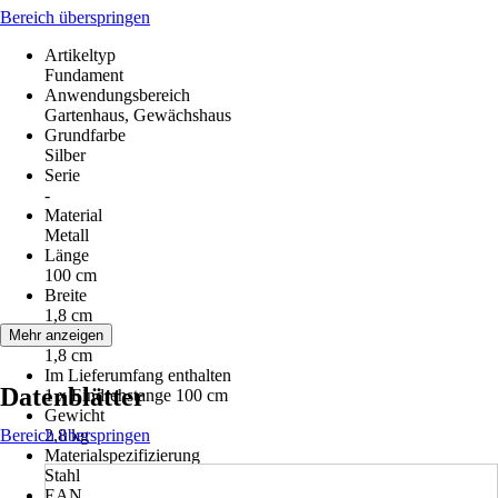
Bereich überspringen
Artikeltyp
Fundament
Anwendungsbereich
Gartenhaus, Gewächshaus
Grundfarbe
Silber
Serie
-
Material
Metall
Länge
100 cm
Breite
1,8 cm
Höhe
Mehr anzeigen
1,8 cm
Im Lieferumfang enthalten
Datenblätter
1 x Eindrehstange 100 cm
Gewicht
Bereich überspringen
2,8 kg
Materialspezifizierung
Stahl
EAN