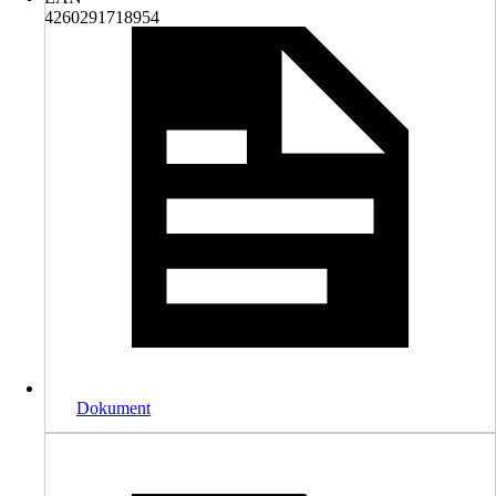
4260291718954
Dokument