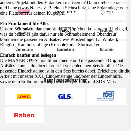
anderes Projekt mit den Erdankern realisieren? Dann drehe sie raus
und baue etwas Neues, z. B. einen Sichtschutz, eine Solaranlage oder
eine Plattform für deinen Kugelgrill.
Ein Fundament für Alles
Unsere Schraubfundamente sind mit Köpfchen konstruiert! Und egal,
was du baust, es gibt dafür nur ein Schraubelement! Obendrauf
kommen die passenden Aufsätze, wie Pfostenträger (U-Winkel),
Ringöse, Kantholzauflage (Konsole) oder Sturmanker.
Einfach kaufen und loslegen
Die MAXERIO® Schraubfundamente und die passenden Original-
Aufsätze kannst du einzeln oder in verschiedenen Sets kaufen. Die
passende Eindrehstange ist in den Sets bereits dabei. Erleichtere dir die
Arbeit mit unserer XXL-Eindrehstange und/oder der Eindrehhilfe,
Hauptversandpartner
sowie dem Erdbohrer in den Größen SDS-Plus und SDS-Max.