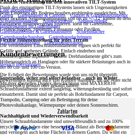
Einfache Ausrichtung mit dem innovativen TILT-System
Dank des einzigartigen TILT-Systems lassen sich Ungenauigkeiten
Liste überspringen
beim Eindrehen der Bodenschrauben problemlos ausgleichen. Mit
Garten
Gartenhäuser & Carports
Carport & Gartenhauszubehör
einer flexiblen Neigungsanpassung von bis zu +/- 12° kannst du dein
Schraubfundamente
Anbauelemente
Anbauschränke
Fundament millimetergenau justieren. Ideal für Gartenhütte,
Blumenkästen für Gartenhäuser
Geräteschuppen, Spielturm, Fasssauna oder Pavillon.
Gartenhausfenster & Gartenhaustüren
Schleppdächer
Gartenhausdachausbau
Gartenhausdachrinnen
Flexible Höheneinstellung für jedes Terrain
Gartenhausfußböden
Gartenhausterrassen
Die verstellbaren Einschraubfundamente eignen sich perfekt für
Gefälle und unebenes Gelände. Einfach eindrehen und
Kundenbewertungen
millimetergenau anpassen – Unsere Drehfundamente gibt‘s zum
Höhenausgleich an Hanglagen oder für stärkere Belastungen auch in
Bereich überspringen
der 80 cm- und 100 cm-Version.
Die Echtheit der Bewertungen wurde von uns nicht überprüft.
Supersolide, sicher und sofort belastbar – auch im Winter
Bewertungen können auch von Kunden stammen, die die Ware nicht
Mit ihrer speziellen Duplex-Beschichtung sind MAXERIO®
nachweislich genutzt oder gekauft haben.
Schraubfundamente extrem langlebig, witterungsbeständig und sofort
einsatzbereit. Damit sind sie perfekt als Bohrfundament für Carport,
Trampolin, Camping oder als Befestigung für deine
Photovoltaikanlage, Wärmepumpe oder deinen Sonnenschirm.
Zahlarten
Nachhaltigkeit und Wiederverwendbarkeit
Unsere Schraubfundamente sind umweltfreundlich und zu 100%
recyclebar. Sie haben eine bessere CO₂-Bilanz als Betonfundamente
und versiegeln auch keine Flächen in deinem Garten. Du willst ein