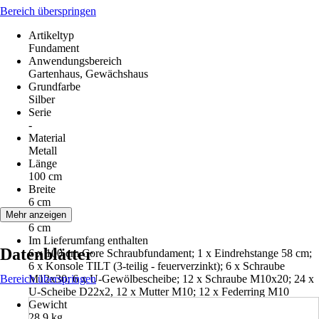
Bereich überspringen
Artikeltyp
Fundament
Anwendungsbereich
Gartenhaus, Gewächshaus
Grundfarbe
Silber
Serie
-
Material
Metall
Länge
100 cm
Breite
6 cm
Höhe
Mehr anzeigen
6 cm
Im Lieferumfang enthalten
Datenblätter
6 x 100 cm Core Schraubfundament; 1 x Eindrehstange 58 cm;
6 x Konsole TILT (3-teilig - feuerverzinkt); 6 x Schraube
Bereich überspringen
M12x30; 6 x U-Gewölbescheibe; 12 x Schraube M10x20; 24 x
U-Scheibe D22x2, 12 x Mutter M10; 12 x Federring M10
Gewicht
28,9 kg