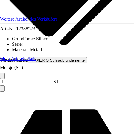
Weitere Artikel des Verkäufers
Art.-Nr.
12388523
Grundfarbe
:
Silber
Serie
:
-
Material
:
Metall
Mehr Artikeldetails
Verkauf durch:
MAXERIO Schraubfundamente
Menge (ST)
1 ST