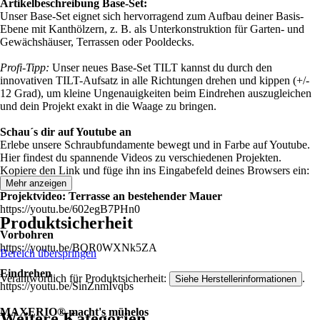
Artikelbeschreibung Base-Set:
Unser Base-Set eignet sich hervorragend zum Aufbau deiner Basis-
Ebene mit Kanthölzern, z. B. als Unterkonstruktion für Garten- und
Gewächshäuser, Terrassen oder Pooldecks.
Profi-Tipp:
Unser neues Base-Set TILT kannst du durch den
innovativen TILT-Aufsatz in alle Richtungen drehen und kippen (+/-
12 Grad), um kleine Ungenauigkeiten beim Eindrehen auszugleichen
und dein Projekt exakt in die Waage zu bringen.
Schau´s dir auf Youtube an
Erlebe unsere Schraubfundamente bewegt und in Farbe auf Youtube.
Hier findest du spannende Videos zu verschiedenen Projekten.
Kopiere den Link und füge ihn ins Eingabefeld deines Browsers ein:
Mehr anzeigen
Projektvideo: Terrasse an bestehender Mauer
https://youtu.be/602egB7PHn0
Produktsicherheit
Vorbohren
https://youtu.be/BQR0WXNk5ZA
Bereich überspringen
Eindrehen
Verantwortlich für Produktsicherheit:
.
Siehe Herstellerinformationen
https://youtu.be/SinZnmIvqbs
MAXERIO® macht's mühelos
Weitere Kategorien