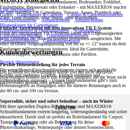
Nenn es wie du willst: Schraubfundament, Bodenanker, Erddübel,
Eindrehhülse, Betonersatz oder Erdanker – mit MAXERIO® machst
Liste überspringen
du alles standfest. Ob Gartenhaus, Terrasse, Sauna, Pooldeck oder
Garten
Gartenhäuser & Carports
Carport & Gartenhauszubehör
Zaun. Ohne Buddeln, ohne Beton, ohne Baustudium.
Schraubfundamente
Anbauelemente
Anbauschränke
Blumenkästen für Gartenhäuser
Einfache Ausrichtung mit dem innovativen TILT-System
Gartenhausfenster & Gartenhaustüren
Schleppdächer
Dank des einzigartigen TILT-Systems lassen sich Ungenauigkeiten
Gartenhausdachausbau
Gartenhausdachrinnen
beim Eindrehen der Bodenschrauben problemlos ausgleichen. Mit
Gartenhausfußböden
Gartenhausterrassen
einer flexiblen Neigungsanpassung von bis zu +/- 12° kannst du dein
Fundament millimetergenau justieren. Ideal für Gartenhütte,
Kundenbewertungen
Geräteschuppen, Spielturm, Fasssauna oder Pavillon.
Bereich überspringen
Flexible Höheneinstellung für jedes Terrain
Die verstellbaren Einschraubfundamente eignen sich perfekt für
Die Echtheit der Bewertungen wurde von uns nicht überprüft.
Gefälle und unebenes Gelände. Einfach eindrehen und
Bewertungen können auch von Kunden stammen, die die Ware nicht
millimetergenau anpassen – Unsere Drehfundamente gibt‘s zum
nachweislich genutzt oder gekauft haben.
Höhenausgleich an Hanglagen oder für stärkere Belastungen auch in
der 80 cm- und 100 cm-Version.
Supersolide, sicher und sofort belastbar – auch im Winter
Zahlarten
Mit ihrer speziellen Duplex-Beschichtung sind MAXERIO®
Schraubfundamente extrem langlebig, witterungsbeständig und sofort
einsatzbereit. Damit sind sie perfekt als Bohrfundament für Carport,
Trampolin, Camping oder als Befestigung für deine
Photovoltaikanlage, Wärmepumpe oder deinen Sonnenschirm.