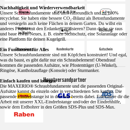
Nachhaltigkeit und Wiederverwendbarkeit
Unsere Schraubfundamente sind umweltfreundlich und zu 100%
recyclebar. Sie haben eine bessere CO₂-Bilanz als Betonfundamente
und versiegeln auch keine Flächen in deinem Garten. Du willst ein
anderes Projekt mit den Erdankern realisieren? Dann drehe sie raus
und baue etwas Neues, z. B. einen Sichtschutz, eine Solaranlage oder
eine Plattform für deinen Kugelgrill.
Ein Fundament für Alles
Unsere Schraubfundamente sind mit Köpfchen konstruiert! Und egal,
was du baust, es gibt dafür nur ein Schraubelement! Obendrauf
kommen die passenden Aufsätze, wie Pfostenträger (U-Winkel),
Ringöse, Kantholzauflage (Konsole) oder Sturmanker.
Hauptversandpartner
Einfach kaufen und loslegen
Die MAXERIO® Schraubfundamente und die passenden Original-
Aufsätze kannst du einzeln oder in verschiedenen Sets kaufen. Die
passende Eindrehstange ist in den Sets bereits dabei. Erleichtere dir die
Arbeit mit unserer XXL-Eindrehstange und/oder der Eindrehhilfe,
sowie dem Erdbohrer in den Größen SDS-Plus und SDS-Max.