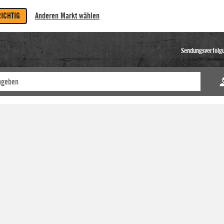
RICHTIG
Anderen Markt wählen
Sendungsverfolg