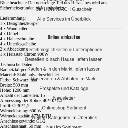
Bitte beachten: Der netzseitige Teil des Heizstabes wird aus
Sicherheitsgründen nicht aufgeheizt.
Der HORNBACH Gutschein
Lieferumfang:
Alle Services im Überblick
1 x Designheizkörper
4 x Wandhalter
4 x Dübel
Online einkaufen
4 x Halterschraube
4 x Unterlegscheibe
2 x Abdeckung
Bestellmöglichkeiten & Lieferoptionen
1 x Heizstab Chrom 900W
Bestellen & nach Hause liefern lassen
Technische Daten
Kaufen & in den Markt liefern lassen
Badheizkörper:
Material: Stahl pulverbeschichtet
Reservieren & Abholen im Markt
Farbe: Schwarz matt
Breite: 500 mm
Prospekte und Kataloge
Höhe: 1200 mm
Anzahl der Lamellen: 15
Newsletter
Abmessung der Rohre: 40*10*1,5
Profil: Ø 30*1,5
Onlineshop Sortiment
Wärmeleistung: 600 W
Wärmekapazität: 1776 BTU
Weitere Kategorien im Überblick
Anschlussgewinde: G1/2
Anschlussmaß: 50 mm
Neu im Sortiment