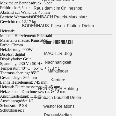
Maximaler Betriebsdruck: 5 bar
Prüfdruck: 6,5 bar
Raus damit im Onlineshop
Abstand zur Wand: ca. 45 mm
Betrieb: Warmwasser
HORNBACH Projekt-Marktplatz
Gewicht: ca. 12,17 kg
BODENHAUS: Fliesen. Platten. Dielen
Heizstab:
Material Heizelement: Edelstahl
Material Gehäuse: Kunststoff
Über HORNBACH
Farbe: Chrom
Heizleistung: 900W
MACHER Blog
Display: digital
Displayfarbe: Grün
Nachhaltigkeit
Spannung: 230 V / 50 Hz
Temperatur: 40° C - 65° C + / - 3 ° C
Marktfinder
Thermosicherung: 85°C
Gesamtlänge: 865 mm
Karriere
Länge Heizelement: 745 mm
Heizstab Durchmesser: ca. Ø 45 mm
HORNBACH Holding
Heizelement Durchmesser: ca. Ø 12 mm
Anschlussleitung: 1,15 m
Hornbach Baustoff Union
Anschlussgröße: 1/2
Schutzart: IP X4
Investor Relations
Schutzklasse: I
Presse/Medien