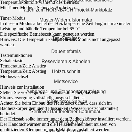
Temperaturkontrolle während des Betriebs
Mit Timer-Modus - Schnelles Aufheizen
Fragen zum HORNBACH Projekt-Marktplatz
Timer-Modus
Muster-Widerrufsformular
In diesem Modus arbeitet der Heizkörper eine Zeit lang mit maximaler
Leistung und hält die Temperatur bei 65 °C.
Die spezifische Betriebszeit kann gesteuert werden.
Top-Services
Hinweis: Die Temperatur kann in diesem Modus nicht angepasst
werden.
Dauertiefpreis
Tastenfunktionen
Schaltertaste
Reservieren & Abholen
Temperatur/Zeit: Anstieg
Temperatur/Zeit: Abstieg
Holzzuschnitt
Moduswechsel
Mietservice
Hinweis zur Installation
Anhänger- und Transportervermietung
Stellen Sie vor Beginn der Installation sicher, dass die
Stromversorgung vollständig ausgeschaltet ist.
Handwerker-Service
Achten Sie beim Einbau des Heizstabes darauf, dass sich im
Badheizkörper genügend Flüssigkeit (Wasser/Frostschutzmittel)
Seniovo: Barrierefreier Badumbau
befindet.
Der Heizstab sollte immer unter dem Badheizkörper installiert werden.
Farbmischservice
Der Handtuchwärmer und die Heizelementeinheit müssen von
qualifizierten Klempnern und Elektrikern installiert werden.
Produkte nach Maß