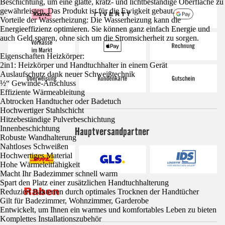
Beschichtung, um eine glatte, kratz- und lichtbeständige Oberfläche zu
gewährleisten. Das Produkt ist für die Ewigkeit gebaut.
Vorteile der Wasserheizung: Die Wasserheizung kann die
Energieeffizienz optimieren. Sie können ganz einfach Energie und
auch Geld sparen, ohne sich um die Stromsicherheit zu sorgen.
Eigenschaften Heizkörper:
2in1: Heizkörper und Handtuchhalter in einem Gerät
Auslaufschutz dank neuer Schweißtechnik
½“ Gewinde-Anschluss
Effiziente Wärmeableitung
Abtrocken Handtucher oder Badetuch
Hochwertiger Stahlschicht
Hitzebeständige Pulverbeschichtung
Innenbeschichtung
Hauptversandpartner
Robuste Wandhalterung
Nahtloses Schweißen
Hochwertiges Material
Hohe Wärmeleitfähigkeit
Macht Ihr Badezimmer schnell warm
Spart den Platz einer zusätzlichen Handtuchhalterung
Reduziert Bakterien durch optimales Trocknen der Handtücher
Gilt für Badezimmer, Wohnzimmer, Garderobe
Entwickelt, um Ihnen ein warmes und komfortables Leben zu bieten
Komplettes Installationszubehör