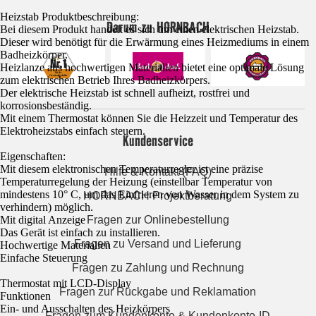
Heizstab Produktbeschreibung:
Darum zu HORNBACH
Bei diesem Produkt handelt es sich um einen elektrischen Heizstab.
Dieser wird benötigt für die Erwärmung eines Heizmediums in einem
Badheizkörper.
Heizlanze aus hochwertigen Materialien bietet eine optimale Lösung
zum elektrischen Betrieb Ihres Badheizkörpers.
Der elektrische Heizstab ist schnell aufheizt, rostfrei und
korrosionsbeständig.
Mit einem Thermostat können Sie die Heizzeit und Temperatur des
Elektroheizstabs einfach steuern.
Kundenservice
Eigenschaften:
Mit diesem elektronischen Temperaturregler ist eine präzise
Hilfe & Kontakt (FAQ)
Temperaturregelung der Heizung (einstellbar Temperatur von
mindestens 10° C, um das Einfrieren von Wasser in dem System zu
HORNBACH Projektberatung
verhindern) möglich.
Mit digital Anzeige
Fragen zur Onlinebestellung
Das Gerät ist einfach zu installieren.
Fragen zu Versand und Lieferung
Hochwertige Materialien
Einfache Steuerung
Fragen zu Zahlung und Rechnung
Thermostat mit LCD-Display
Fragen zur Rückgabe und Reklamation
Funktionen
Ein- und Ausschalten des Heizkörpers
Fragen zum Kundenkonto & Kundenkonto-ID