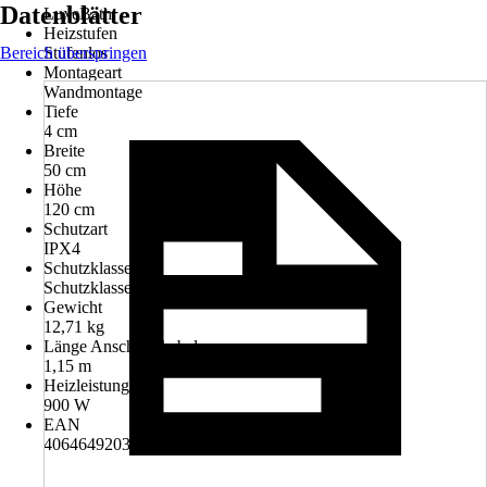
Datenblätter
LuxeBath
Heizstufen
Bereich überspringen
Stufenlos
Montageart
Wandmontage
Tiefe
4 cm
Breite
50 cm
Höhe
120 cm
Schutzart
IPX4
Schutzklasse
Schutzklasse I
Gewicht
12,71 kg
Länge Anschlusskabel
1,15 m
Heizleistung
900 W
EAN
4064649203266, 4064649226371