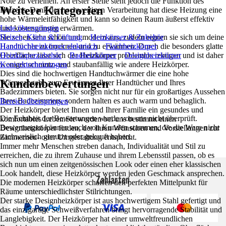
Note zu verleihen. An erster Stelle steht jedoch die Funktion des
Weitere Kategorien
Heizens. Dank der hochwertigen Verarbeitung hat diese Heizung eine
hohe Wärmeleitfähigkeit und kann so deinen Raum äußerst effektiv
und kostengünstig erwärmen.
Liste überspringen
Sie sehen sehr schön und modern aus, zudem eignen sie sich um deine
Heizen, Klima & Lüftung
Heizkörper & Zubehör
Handtücher zu trocknen und zu erwärmen. Durch die besonders glatte
Handtuchheizkörper elektrisch
Flachheizkörper
Oberfläche lässt sich der Heizkörper problemlos reinigen und ist daher
Heizkörperzubehör
Badheizkörper
Designheizkörper
weniger schmutz- und staubanfällig wie andere Heizkörper.
Konvektorheizungen
Dies sind die hochwertigen Handtuchwärmer die eine hohe
Kundenbewertungen
Wärmeabgabe zum Erwärmen Ihrer Handtücher und Ihres
Badezimmers bieten. Sie sorgen nicht nur für ein großartiges Aussehen
Ihres Badezimmers, sondern halten es auch warm und behaglich.
Bereich überspringen
Der Heizkörper bietet Ihnen und Ihrer Familie ein gesundes und
Die Echtheit der Bewertungen wurde von uns nicht überprüft.
komfortables Leben.Sie werden bei uns bestimmt einen
Bewertungen können auch von Kunden stammen, die die Ware nicht
Designheizkörper finden, der Ihren Wünschen und Vorstellungen zur
nachweislich genutzt oder gekauft haben.
Zimmerneu- oder Umgestaltung entspricht.
Immer mehr Menschen streben danach, Individualität und Stil zu
erreichen, die zu ihrem Zuhause und ihrem Lebensstil passen, ob es
sich nun um einen zeitgenössischen Look oder einen eher klassischen
Look handelt, diese Heizkörper werden jeden Geschmack ansprechen.
Zahlarten
Die modernen Heizkörper schaffen den perfekten Mittelpunkt für
Räume unterschiedlichster Stilrichtungen.
Der starke Designheizkörper ist aus hochwertigem Stahl gefertigt und
das einzigartige Schweißverfahren bringt hervorragende Stabilität und
Langlebigkeit. Der Heizkörper hat einer umweltfreundlichen